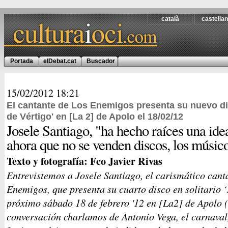
català
castella
Portada
elDebat.cat
Buscador
15/02/2012
18:21
El cantante de Los Enemigos presenta su nuevo dis
de Vértigo' en [La 2] de Apolo el 18/02/12
Josele Santiago, "ha hecho raíces una ide
ahora que no se venden discos, los músico
Texto y fotografía: Fco Javier Rivas
Entrevistemos a Josele Santiago, el carismático cant
Enemigos, que presenta su cuarto disco en solitario ‘
próximo sábado 18 de febrero '12 en [La2] de Apolo 
conversación charlamos de Antonio Vega, el carnava