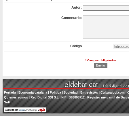
Autor:
Comentario:
Código
* Campos obligatorios
Portada
| Economia catalana |
Política
|
Sociedad
|
EntrevistAs
| Culturaioci.com |
Quienes somos
| Red Digital XXI S.L | NIF: B63898712 | Registro mercantil de Barce
Soft