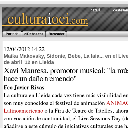
català
castella
Portada
elDebat.cat
Buscador
12/04/2012
14:22
Maika Makovsky, Sidonie, Bebe, La Iaia... en el Liv
de abril '12 en Lleida
Xavi Manresa, promotor musical: "la músi
hace un daño tremendo"
Fco Javier Rivas
La cultura en Lleida cada vez tiene más visibilidad en
son muy conocidos el festival de animación
ANIMA
Latinoamericano
o la Fira de Teatre de Titelles, ahor
con vocación de continuidad, el Live Sessions Day (de
añadirse a este cúmulo de iniciativas culturales que h