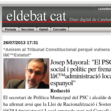
castella
Portada
Seccions
Opinió
Cercador
26/07/2013
17:31
“Anirem al Tribunal Constitucional perquè vulnera 
lâ€™Estatut”
Josep Mayoral: "El PSC
social i polític per fre
lâ€™administració loc
espanyol"
Redacció
El secretari de Política Municipal del PSC i alcalde 
ha afirmat avui que la Llei de Racionalització i Sosten
lâ€™Administració Local aprovada avui pel Consell d