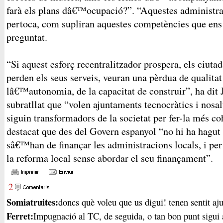
farà els plans dâ€™ocupació?”. “Aquestes administra
pertoca, com supliran aquestes competències que en
preguntat.
“Si aquest esforç recentralitzador prospera, els ciut
perden els seus serveis, veuran una pèrdua de qualita
lâ€™autonomia, de la capacitat de construir”, ha dit
subratllat que “volen ajuntaments tecnocràtics i nosa
siguin transformadors de la societat per fer-la més 
destacat que des del Govern espanyol “no hi ha hagut 
sâ€™han de finançar les administracions locals, i per
la reforma local sense abordar el seu finançament”.
2
Somiatruites:
doncs què voleu que us digui! tenen sentit aj
Ferret:
Impugnació al TC, de seguida, o tan bon punt sigui 