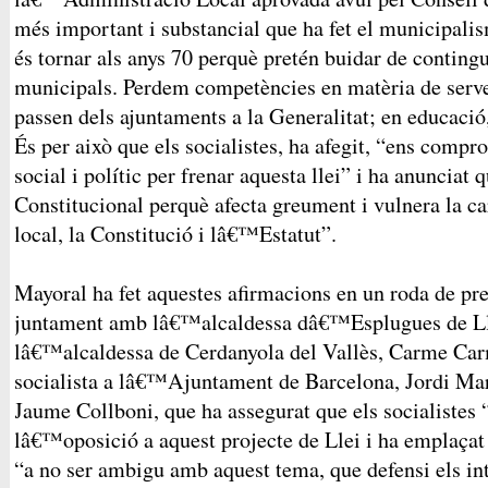
més important i substancial que ha fet el municipalis
és tornar als anys 70 perquè pretén buidar de conting
municipals. Perdem competències en matèria de serve
passen dels ajuntaments a la Generalitat; en educac
És per això que els socialistes, ha afegit, “ens comp
social i polític per frenar aquesta llei” i ha anunciat
Constitucional perquè afecta greument i vulnera la
local, la Constitució i lâ€™Estatut”.
Mayoral ha fet aquestes afirmacions en un roda de pr
juntament amb lâ€™alcaldessa dâ€™Esplugues de Llo
lâ€™alcaldessa de Cerdanyola del Vallès, Carme Carm
socialista a lâ€™Ajuntament de Barcelona, Jordi Mart
Jaume Collboni, que ha assegurat que els socialistes 
lâ€™oposició a aquest projecte de Llei i ha emplaç
“a no ser ambigu amb aquest tema, que defensi els int