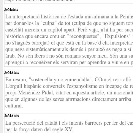
JoMateix
La interpretació històrica de l'estada musulmana a la Peníns
per donar-los la "culpa" de tot (culpa de que no siguem tot
castellà) mereix un capítol apart. Però vaja, n'hi ha per suc
històrica que encara creu en "reconquestes", "Expulsions" i
no s'hagués barrejat) el que està en la base d ela interpre
que nega sistemàticament als demés i per això es nega a sí m
àrab. No són íbers i no són romans senyor meu. Són una s
aprengui a reconèixer els serviran per aprendre a viure en 
JoMAteix
En resum, "sostenella y no enmendalla". COm el rei i allò 
L'orgull hispànic converteix l'espanyolisme en incapaç de re
propi Menéndez Pidal, citat en aquesta article, un naciona
que en algunes de les seves afirmacions directament arriba
cultural.
JoMAteix
La persecució del català i els intents barroers per fer del 
per la força daten del segle XV.