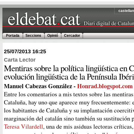
castella
Portada
Seccions
Opinió
Cercador
25/07/2013
16:25
Carta Lector
Mentiras sobre la política lingüística en C
evolución lingüística de la Península Ibéri
Manuel Cabezas González -
Honrad.blogspot.com
Entre los comentarios a mis textos sobre las mentiras 
Cataluña, hay uno que aparece muy frecuentemente: e
los habitantes de Cataluña y su implantación coerciti
marginación del catalán sino también su sustitución p
Teresa Vilardell
, una de mis asiduas lectoras críticas