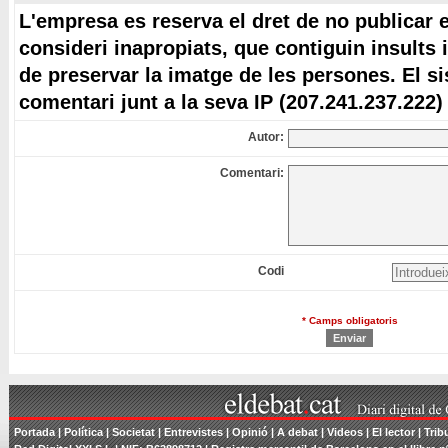
L'empresa es reserva el dret de no publicar 
consideri inapropiats, que contiguin insults 
de preservar la imatge de les persones. El s
comentari junt a la seva IP (207.241.237.222)
Autor:
Comentari:
Codi
* Camps obligatoris
Portada
|
Política
|
Societat
|
Entrevistes
|
Opinió
|
A debat
|
Videos
|
El lector
|
Trib