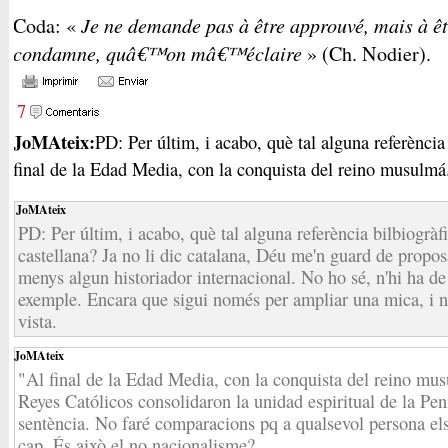
Je ne demande pas à être approuvé, mais à ê
Coda: «
condamne, quâ€™on mâ€™éclaire
» (Ch. Nodier).
7
JoMAteix:
PD: Per últim, i acabo, què tal alguna referència 
final de la Edad Media, con la conquista del reino musulmá.
JoMAteix
PD: Per últim, i acabo, què tal alguna referència bilbiogràf
castellana? Ja no li dic catalana, Déu me'n guard de proposa
menys algun historiador internacional. No ho sé, n'hi ha de
exemple. Encara que sigui només per ampliar una mica, i 
vista.
JoMAteix
"Al final de la Edad Media, con la conquista del reino mu
Reyes Católicos consolidaron la unidad espiritual de la Pe
sentència. No faré comparacions pq a qualsevol persona el
cap. És això el no nacionalisme?