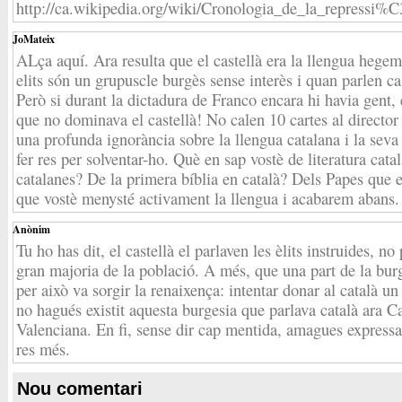
http://ca.wikipedia.org/wiki/Cronologia_de_la_repres
JoMateix
ALça aquí. Ara resulta que el castellà era la llengua hege
elits són un grupuscle burgès sense interès i quan parlen cas
Però si durant la dictadura de Franco encara hi havia gent, 
que no dominava el castellà! No calen 10 cartes al director 
una profunda ignorància sobre la llengua catalana i la seva
fer res per solventar-ho. Què en sap vostè de literatura cat
catalanes? De la primera bíblia en català? Dels Papes que 
que vostè menysté activament la llengua i acabarem abans.
Anònim
Tu ho has dit, el castellà el parlaven les èlits instruides, no
gran majoria de la població. A més, que una part de la burg
per això va sorgir la renaixença: intentar donar al català un 
no hagués existit aquesta burgesia que parlava català ara 
Valenciana. En fi, sense dir cap mentida, amagues expressa
res més.
Nou comentari