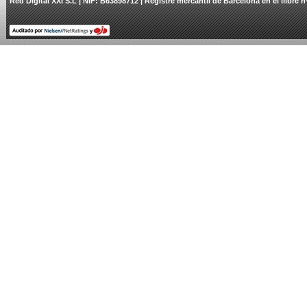
Red Digital XXI S.L | NIF: B63898712 | Registre mercantil de Barcelona en el llibre n