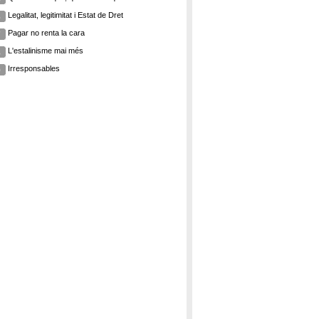
Legalitat, legitimitat i Estat de Dret
6
Pagar no renta la cara
7
L'estalinisme mai més
8
Irresponsables
9