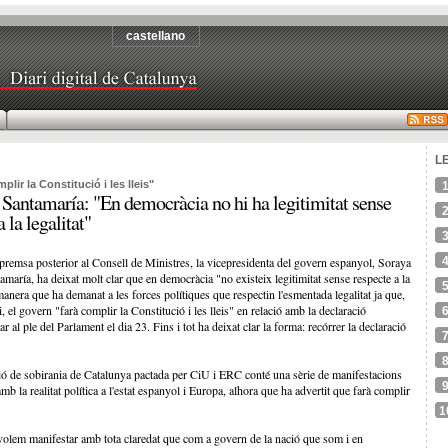
castellano
L
ir la Constitució i les lleis"
Santamaría: "En democràcia no hi ha legitimitat sense
 la legalitat"
premsa posterior al Consell de Ministres, la vicepresidenta del govern espanyol, Soraya
maría, ha deixat molt clar que en democràcia "no existeix legitimitat sense respecte a la
 manera que ha demanat a les forces polítiques que respectin l'esmentada legalitat ja que,
i, el govern "farà complir la Constitució i les lleis" en relació amb la declaració
 al ple del Parlament el dia 23. Fins i tot ha deixat clar la forma: recórrer la declaració
ó de sobirania de Catalunya pactada per CiU i ERC conté una sèrie de manifestacions
 la realitat política a l'estat espanyol i Europa, alhora que ha advertit que farà complir
1
 i volem manifestar amb tota claredat que com a govern de la nació que som i en