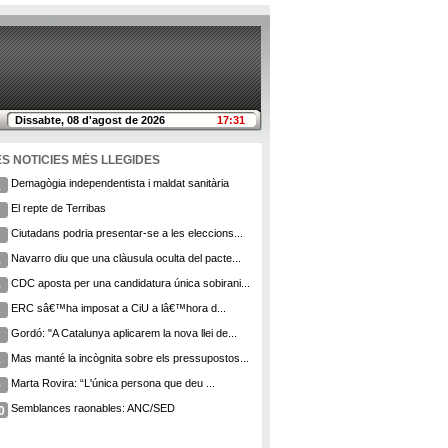
Dissabte, 08 d'agost de 2026
17:31
ES NOTICIES MÉS LLEGIDES
Demagògia independentista i maldat sanitària
1
El repte de Terribas
2
Ciutadans podria presentar-se a les eleccions...
3
Navarro diu que una clàusula oculta del pacte...
4
CDC aposta per una candidatura única sobirani...
5
ERC sâ€™ha imposat a CiU a lâ€™hora d...
6
Gordó: "A Catalunya aplicarem la nova llei de...
7
Mas manté la incògnita sobre els pressupostos...
8
Marta Rovira: “L'única persona que deu ...
9
Semblances raonables: ANC/SED
0