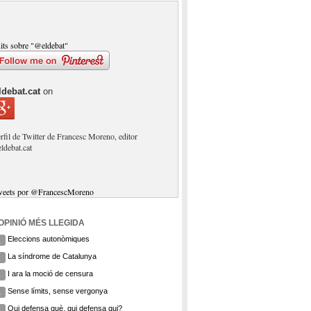
its sobre "@eldebat"
ldebat.cat
on
rfil de Twitter de Francesc Moreno, editor
eldebat.cat
weets por @FrancescMoreno
'OPINIÓ MÉS LLEGIDA
Eleccions autonòmiques
1
La síndrome de Catalunya
2
I ara la moció de censura
3
Sense límits, sense vergonya
4
Qui defensa què, qui defensa qui?
5