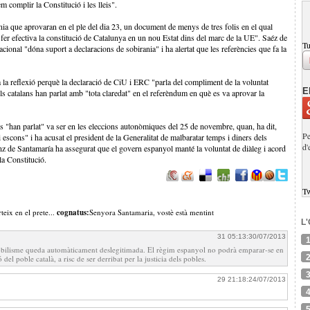
 complir la Constitució i les lleis".
nia que aprovaran en el ple del dia 23, un document de menys de tres folis en el qual
 i fer efectiva la constitució de Catalunya en un nou Estat dins del marc de la UE". Saéz de
Tu
acional "dóna suport a declaracions de sobirania" i ha alertat que les referències que fa la
 a la reflexió perquè la declaració de CiU i ERC "parla del compliment de la voluntat
E
ls catalans han parlat amb "tota claredat" en el referèndum en què es va aprovar la
s "han parlat" va ser en les eleccions autonòmiques del 25 de novembre, quan, ha dit,
Pe
 escons" i ha acusat el president de la Generalitat de malbaratar temps i diners dels
d'
z de Santamaría ha assegurat que el govern espanyol manté la voluntat de diàleg i acord
la Constitució.
T
teix en el prete...
cognatus:
Senyora Santamaria, vostè està mentint
L
31 05:13:30/07/2013
inmobilisme queda automàticament deslegitimada. El règim espanyol no podrà emparar-se en
 del poble català, a risc de ser derribat per la justicia dels pobles.
29 21:18:24/07/2013