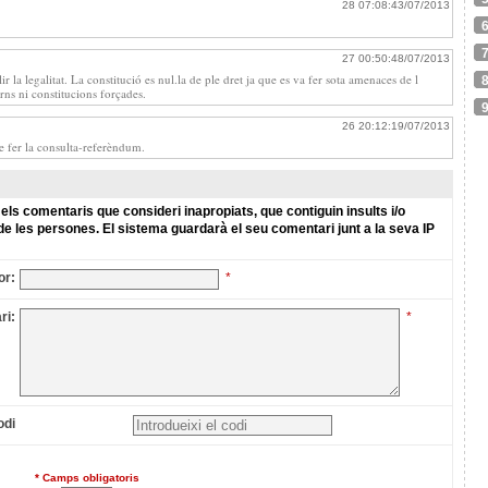
28 07:08:43/07/2013
27 00:50:48/07/2013
 la legalitat. La constitució es nul.la de ple dret ja que es va fer sota amenaces de l
rns ni constitucions forçades.
26 20:12:19/07/2013
de fer la consulta-referèndum.
els comentaris que consideri inapropiats, que contiguin insults i/o
de les persones. El sistema guardarà el seu comentari junt a la seva IP
or:
*
ri:
*
odi
* Camps obligatoris