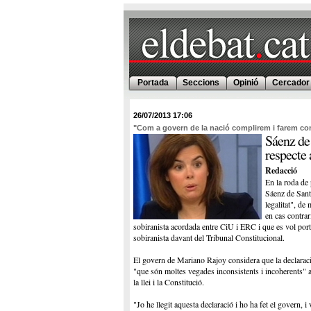
Portada
Seccions
Opinió
Cercador
26/07/2013
17:06
"Com a govern de la nació complirem i farem compl
Sáenz de 
respecte a
Redacció
En la roda de 
Sáenz de Santa
legalitat", de
en cas contrar
sobiranista acordada entre CiU i ERC i que es vol portar
sobiranista davant del Tribunal Constitucional.
El govern de Mariano Rajoy considera que la declaraci
"que són moltes vegades inconsistents i incoherents" amb
la llei i la Constitució.
"Jo he llegit aquesta declaració i ho ha fet el govern,