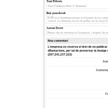
Toni Pebrots
Visca Catalunya lluire d´"iluminats".
lluis ponsdecols
El PP no te legitimitat perque es el primer de no complir
´exèrcit. La sobirania rau en els pobles, no en els gove
Antoni Ferret
Primer s'ha de reformar la Constitució, i després s'ha 
Nou comentari
L'empresa es reserva el dret de no publicar 
difamacions, per tal de preservar la imatge 
(207.241.237.222)
Aut
Comenta
C