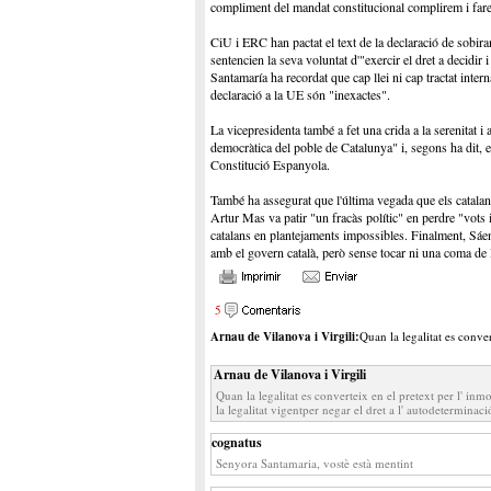
compliment del mandat constitucional complirem i farem
CiU i ERC han pactat el text de la declaració de sobira
sentencien la seva voluntat d'"exercir el dret a decidir
Santamaría ha recordat que cap llei ni cap tractat intern
declaració a la UE són "inexactes".
La vicepresidenta també a fet una crida a la serenitat i
democràtica del poble de Catalunya" i, segons ha dit, e
Constitució Espanyola.
També ha assegurat que l'última vegada que els catalan
Artur Mas va patir "un fracàs polític" en perdre "vots i
catalans en plantejaments impossibles. Finalment, Sáen
amb el govern català, però sense tocar ni una coma de 
5
Arnau de Vilanova i Virgili:
Quan la legalitat es conver
Arnau de Vilanova i Virgili
Quan la legalitat es converteix en el pretext per l' 
la legalitat vigentper negar el dret a l' autodeterminació
cognatus
Senyora Santamaria, vostè està mentint