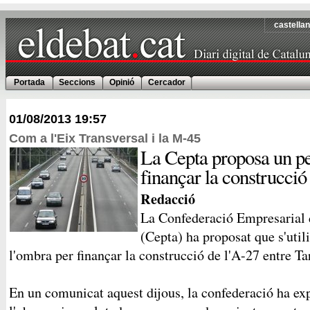
castella
Portada
Seccions
Opinió
Cercador
01/08/2013
19:57
Com a l'Eix Transversal i la M-45
La Cepta proposa un pe
finançar la construcció
Redacció
La Confederació Empresarial 
(Cepta) ha proposat que s'utili
l'ombra per finançar la construcció de l'A-27 entre T
En un comunicat aquest dijous, la confederació ha ex