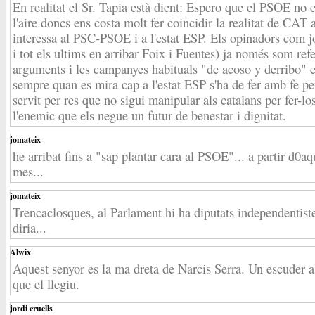
En realitat el Sr. Tapia està dient: Espero que el PSOE no e
l'aire doncs ens costa molt fer coincidir la realitat de CAT a
interessa al PSC-PSOE i a l'estat ESP. Els opinadors com jo 
i tot els ultims en arribar Foix i Fuentes) ja només som ref
arguments i les campanyes habituals "de acoso y derribo" 
sempre quan es mira cap a l'estat ESP s'ha de fer amb fe pe
servit per res que no sigui manipular als catalans per fer-lo
l'enemic que els negue un futur de benestar i dignitat.
jomateix
he arribat fins a "sap plantar cara al PSOE"... a partir d0aq
mes...
jomateix
Trencaclosques, al Parlament hi ha diputats independentiste
diria...
Alwix
Aquest senyor es la ma dreta de Narcis Serra. Un escuder a
que el llegiu.
jordi cruells