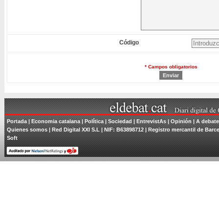
Código
* Campos obligatorios
Portada
| Economia catalana |
Política
|
Sociedad
|
EntrevistAs
|
Opinión
|
A debate
Quienes somos
| Red Digital XXI S.L | NIF: B63898712 | Registro mercantil de Barce
Soft