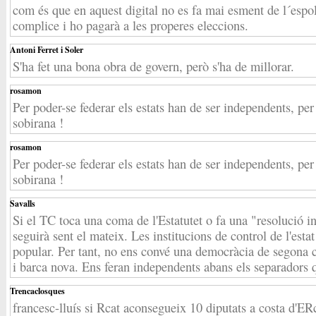
com és que en aquest digital no es fa mai esment de l´espoli 
complice i ho pagarà a les properes eleccions.
Antoni Ferret i Soler
S'ha fet una bona obra de govern, però s'ha de millorar.
rosamon
Per poder-se federar els estats han de ser independents, per
sobirana !
rosamon
Per poder-se federar els estats han de ser independents, per
sobirana !
Savalls
Si el TC toca una coma de l'Estatutet o fa una "resolució i
seguirà sent el mateix. Les institucions de control de l'esta
popular. Per tant, no ens convé una democràcia de segona ca
i barca nova. Ens feran independents abans els separadors q
Trencaclosques
francesc-lluís si Rcat aconsegueix 10 diputats a costa d'E