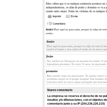
Ellos saben que si su maligna semirrecta acontece un s
independentistas, su afán de poder y dominio se va a p
cuanto antes mejor. Todas las víctimas de su maligno d
3
danicr:
Pero aquí no pasa nada, porque la culpa de todo 
sonda...
danicr
Pero aquí no pasa nada, porque la culpa de todo la tie
tendrá al estado y mas calará el sueño de un nuevo paí
Jerjes
Soy médico,en Tarragona un paciente ha estado 14 me
hiperplasia prostatica. En estos 14 mese, ha ingresado
prometeo
Ruiz miente como un mercenario. Yo mismo estuve con
problema surgió en el propio hospital. Este hombre deb
estuviera entre los suyos mejor protegido que huyendo
Nuevo comentario
La empresa se reserva el derecho de no pub
insultos y/o difamaciones, con el objetivo 
comentario junto a su IP (204.236.226.210)