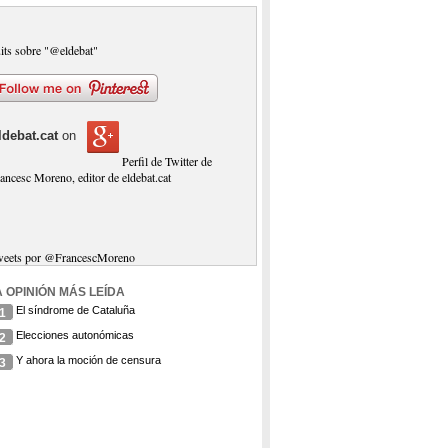
its sobre "@eldebat"
ldebat.cat
on
Perfil de Twitter de
ancesc Moreno, editor de eldebat.cat
weets por @FrancescMoreno
A OPINIÓN MÁS LEÍDA
El síndrome de Cataluña
1
Elecciones autonómicas
2
Y ahora la moción de censura
3