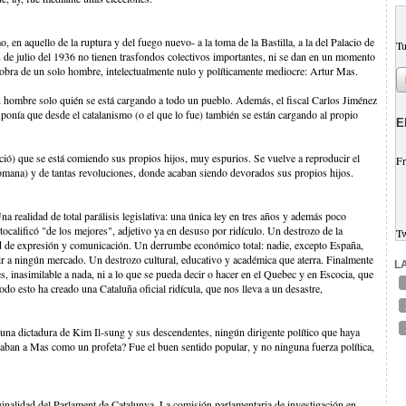
 en aquello de la ruptura y del fuego nuevo- a la toma de la Bastilla, a la del Palacio de
Tu
8 de julio del 1936 no tienen trasfondos colectivos importantes, ni se dan en un momento
 obra de un solo hombre, intelectualmente nulo y políticamente mediocre: Artur Mas.
hombre solo quién se está cargando a todo un pueblo. Además, el fiscal Carlos Jiménez
xponía que desde el catalanismo (o el que lo fue) también se están cargando al propio
E
ció) que se está comiendo sus propios hijos, muy espurios. Se vuelve a reproducir el
Fr
omana) y de tantas revoluciones, donde acaban siendo devorados sus propios hijos.
a realidad de total parálisis legislativa: una única ley en tres años y además poco
ocalificó "de los mejores", adjetivo ya en desuso por ridículo. Un destrozo de la
T
ad de expresión y comunicación. Un derrumbe económico total: nadie, excepto España,
dir a ningún mercado. Un destrozo cultural, educativo y académica que aterra. Finalmente
L
, inasimilable a nada, ni a lo que se pueda decir o hacer en el Quebec y en Escocia, que
do esto ha creado una Cataluña oficial ridícula, que nos lleva a un desastre,
na dictadura de Kim Il-sung y sus descendentes, ningún dirigente político que haya
aban a Mas como un profeta? Fue el buen sentido popular, y no ninguna fuerza política,
inalidad del Parlament de Catalunya. La comisión parlamentaria de investigación en