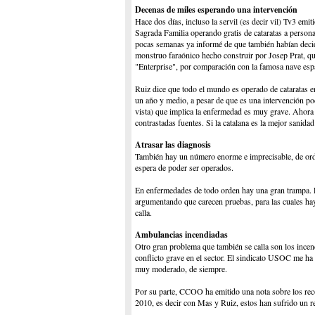
Decenas de miles esperando una intervención
Hace dos días, incluso la servil (es decir vil) Tv3 emi
Sagrada Familia operando gratis de cataratas a person
pocas semanas ya informé de que también habían decid
monstruo faraónico hecho construir por Josep Prat, que
"Enterprise", por comparación con la famosa nave espa
Ruiz dice que todo el mundo es operado de cataratas e
un año y medio, a pesar de que es una intervención po
vista) que implica la enfermedad es muy grave. Ahora 
contrastadas fuentes. Si la catalana es la mejor sanida
Atrasar las diagnosis
También hay un número enorme e imprecisable, de orde
espera de poder ser operados.
En enfermedades de todo orden hay una gran trampa. E
argumentando que carecen pruebas, para las cuales hay l
calla.
Ambulancias incendiadas
Otro gran problema que también se calla son los ince
conflicto grave en el sector. El sindicato USOC me ha
muy moderado, de siempre.
Por su parte, CCOO ha emitido una nota sobre los reco
2010, es decir con Mas y Ruiz, estos han sufrido un re