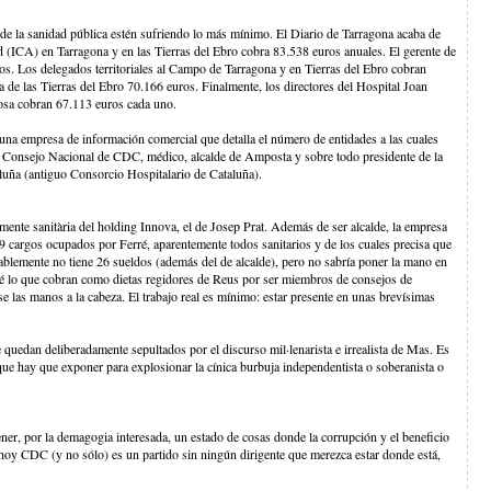
de la sanidad pública estén sufriendo lo más mínimo. El Diario de Tarragona acaba de
lud (ICA) en Tarragona y en las Tierras del Ebro cobra 83.538 euros anuales. El gerente de
os. Los delegados territoriales al Campo de Tarragona y en Tierras del Ebro cobran
a de las Tierras del Ebro 70.166 euros. Finalmente, los directores del Hospital Joan
tosa cobran 67.113 euros cada uno.
 una empresa de información comercial que detalla el número de entidades a las cuales
 Consejo Nacional de CDC, médico, alcalde de Amposta y sobre todo presidente de la
aluña (antiguo Consorcio Hospitalario de Cataluña).
tamente sanitària del holding Innova, el de Josep Prat. Además de ser alcalde, la empresa
9 cargos ocupados por Ferré, aparentemente todos sanitarios y de los cuales precisa que
ablemente no tiene 26 sueldos (además del de alcalde), pero no sabría poner la mano en
. Sé lo que cobran como dietas regidores de Reus por ser miembros de consejos de
e las manos a la cabeza. El trabajo real es mínimo: estar presente en unas brevísimas
 quedan deliberadamente sepultados por el discurso mil·lenarista e irrealista de Mas. Es
que hay que exponer para explosionar la cínica burbuja independentista o soberanista o
ner, por la demagogia interesada, un estado de cosas donde la corrupción y el beneficio
oy CDC (y no sólo) es un partido sin ningún dirigente que merezca estar donde está,