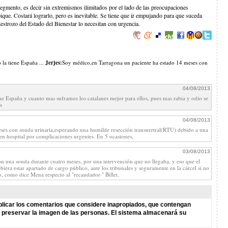
egmento, es decir sin extremismos ilimitados por el lado de las preocupaciones
ique. Costará lograrlo, pero es inevitable. Se tiene que ir empujando para que suceda
estrozo del Estado del Bienestar lo necesitan con urgencia.
la tiene España ...
Jerjes:
Soy médico,en Tarragona un paciente ha estado 14 meses con
04/08/2013
ne España y cuanto mas suframos los catalanes mejor para ellos, pues mas rabia y odio se
s
04/08/2013
ses con sonda urinaria,esperando una humilde resección transuretral(RTU) debido a una
 en hospital por complicaciones urgentes. En 5 ocasiones,
03/08/2013
 una sonda durante cuatro meses, por una intervención que no llegaba, y eso que el
iera estar apartado de cargo público, ante los tribunales y seguramente en la cárcel si no
, como dice Mena respecto al "recaudador·" Billet.
licar los comentarios que considere inapropiados, que contengan
de preservar la imagen de las personas. El sistema almacenará su