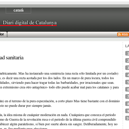
català
or
L
d sanitaria
tricamente. Mas ha instaurado una semirrecta (una recta sólo limitada por un costado)
, es decir una recta acotada por los dos lados. En un marco de pura locura, todos los
dades, sirviendo para hacer tragar todas las barbaridades, por irracionales que sean.
-un extremismo crea otro antagónico- todo ello puede acabar mal para los catalanes y para
 en el terreno de la pura especulación, a corto plazo Mas tiene bastante con el dominio
esto no puede durar por siempre jamás.
a, la idea misma de cualquier moderación en nada. Cualquiera que conozca el periodo
1
mo de Guerra de la revolución rusa o el periodo de la última guerra civil comprendido
blecer algún paralelismo, si bien por suerte ahora sin sangre. Deliberadamente, hoy no
e, ay, fue mediante unas elecciones.