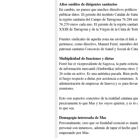
Altos sueldos de dirigentes sanitarios
En cambio, no parece que muchos directivos políticos 
publicar datos. El gerente del instituto Catalán de Sa
la región sanitaria del Campo de Tarragona 76.288 eur
76.270 euros cada uno. El gerente de la región sanitari
XXIII de Tarragona y de la Virgen de la Cinta de Tor
Fuentes sindicales de aquella zona me envían el link a
pertenece, como directivo, Manuel Ferré, miembro del
patronal sanitaria Consorcio de Salud y Social de Cat
Multiplicidad de funciones y dietas
Ferré fue el vicepresidente de Sagessa, la parte estric
de información mercantil (Simbiotika) informa otros 2
26 están en activo. Es una auténtica pasada. Bien prob
el fuego respecto a dietas por asistencia a reuniones
administración de empresas de Innova y es para llevars
reuniones.
Esto son aspectos concretos de la realidad catalana que
precisamente lo que Mas y los suyos quieren, y es lo 
lo que sea.
Demagogia interesada de Mas
Personalmente, creo que su finalidad esencial es mante
personal son inmensos, además de tapar el hecho que h
empezando por Mas.