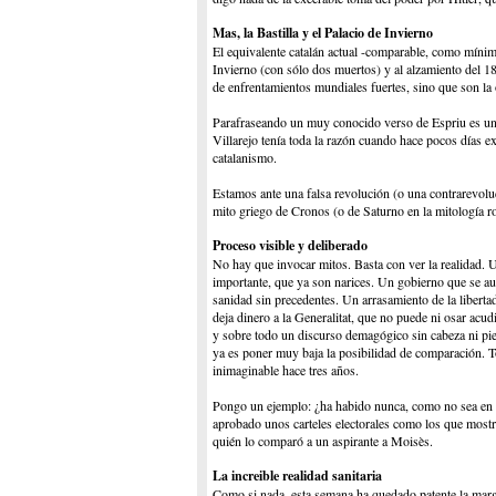
Mas, la Bastilla y el Palacio de Invierno
El equivalente catalán actual -comparable, como mínimo,
Invierno (con sólo dos muertos) y al alzamiento del 1
de enfrentamientos mundiales fuertes, sino que son la
Parafraseando un muy conocido verso de Espriu es un 
Villarejo tenía toda la razón cuando hace pocos días e
catalanismo.
Estamos ante una falsa revolución (o una contrarevolu
mito griego de Cronos (o de Saturno en la mitología r
Proceso visible y deliberado
No hay que invocar mitos. Basta con ver la realidad. Un
importante, que ya son narices. Un gobierno que se aut
sanidad sin precedentes. Un arrasamiento de la libert
deja dinero a la Generalitat, que no puede ni osar acu
y sobre todo un discurso demagógico sin cabeza ni pies
ya es poner muy baja la posibilidad de comparación. To
inimaginable hace tres años.
Pongo un ejemplo: ¿ha habido nunca, como no sea en u
aprobado unos carteles electorales como los que mostr
quién lo comparó a un aspirante a Moisès.
La increible realidad sanitaria
Como si nada, esta semana ha quedado patente la marg