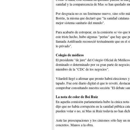
sanidad y la comparecencia de Mas se han quedado muy 
Por desgracia no es un fenómeno nuevo, sino sólo más 
Borràs, la misma que declaró que "la sanidad catalan
mejor sistema sanitario del mundo".
Para acabarlo de estropear, en la comisión se vio que 
este triste hecho, hubo algunas "perlas" que hay que pon
llamada Antifraude reconoció textualmente que en el si
lo privado".
Colegio de médicos
El presidente "de jure" del Colegio Oficial de Médicos
dominado o determinado por su gran parte de negocio, d
miembro de la "CDC de los negocios".
Vilardell llegó a afirmar que pronto habrá elecciones 
tapado. Fue este diario digital el que lo reveló, desta
comprobar consultando nuestra sección "El debate sani
La nota de color de Boi Ruiz
En aquella comisión parlamentaria hubo la cínica nota 
dijo que no había corrupción en la sanidad pública cat
pueden volar o no, ni Mas ni Ruiz todavía no han dic
Ante las preocupaciones y los cinismos sólo hay un méto
concretos. Manos a la obra.