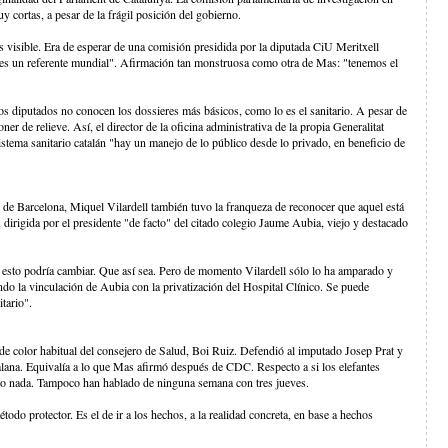
cortas, a pesar de la frágil posición del gobierno.
visible. Era de esperar de una comisión presidida por la diputada CiU Meritxell
a es un referente mundial". Afirmación tan monstruosa como otra de Mas: "tenemos el
los diputados no conocen los dossieres más básicos, como lo es el sanitario. A pesar de
er de relieve. Así, el director de la oficina administrativa de la propia Generalitat
stema sanitario catalán "hay un manejo de lo público desde lo privado, en beneficio de
 de Barcelona, Miquel Vilardell también tuvo la franqueza de reconocer que aquel está
irigida por el presidente "de facto" del citado colegio Jaume Aubia, viejo y destacado
y esto podría cambiar. Que así sea. Pero de momento Vilardell sólo lo ha amparado y
cando la vinculación de Aubia con la privatización del Hospital Clínico. Se puede
tario".
de color habitual del consejero de Salud, Boi Ruiz. Defendió al imputado Josep Prat y
alana. Equivalía a lo que Mas afirmó después de CDC. Respecto a si los elefantes
ho nada. Tampoco han hablado de ninguna semana con tres jueves.
do protector. Es el de ir a los hechos, a la realidad concreta, en base a hechos