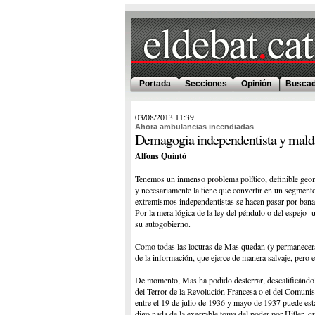
Portada
Secciones
Opinión
Buscad
03/08/2013
11:39
Ahora ambulancias incendiadas
Demagogia independentista y malda
Alfons Quintó
Tenemos un inmenso problema político, definible geomé
y necesariamente la tiene que convertir en un segmento
extremismos independentistas se hacen pasar por banali
Por la mera lógica de la ley del péndulo o del espejo 
su autogobierno.
Como todas las locuras de Mas quedan (y permanecerán)
de la información, que ejerce de manera salvaje, pero 
De momento, Mas ha podido desterrar, descalificándol
del Terror de la Revolución Francesa o el del Comunis
entre el 19 de julio de 1936 y mayo de 1937 puede esta
digo nada de la execrable toma del poder por Hitler, qu