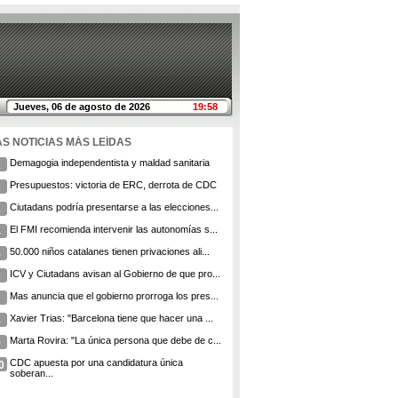
Jueves, 06 de agosto de 2026
19:58
AS NOTICIAS MÁS LEÍDAS
Demagogia independentista y maldad sanitaria
1
Presupuestos: victoria de ERC, derrota de CDC
2
Ciutadans podría presentarse a las elecciones...
3
El FMI recomienda intervenir las autonomías s...
4
50.000 niños catalanes tienen privaciones ali...
5
ICV y Ciutadans avisan al Gobierno de que pro...
6
Mas anuncia que el gobierno prorroga los pres...
7
Xavier Trias: "Barcelona tiene que hacer una ...
8
Marta Rovira: "La única persona que debe de c...
9
CDC apuesta por una candidatura única
0
soberan...