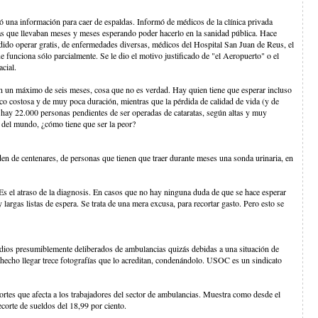
tió una información para caer de espaldas. Informó de médicos de la clínica privada
as que llevaban meses y meses esperando poder hacerlo en la sanidad pública. Hace
ido operar gratis, de enfermedades diversas, médicos del Hospital San Juan de Reus, el
 funciona sólo parcialmente. Se le dio el motivo justificado de "el Aeropuerto" o el
cial.
n un máximo de seis meses, cosa que no es verdad. Hay quien tiene que esperar incluso
co costosa y de muy poca duración, mientras que la pérdida de calidad de vida (y de
hay 22.000 personas pendientes de ser operadas de cataratas, según altas y muy
d del mundo, ¿cómo tiene que ser la peor?
n de centenares, de personas que tienen que traer durante meses una sonda urinaria, en
s el atraso de la diagnosis. En casos que no hay ninguna duda de que se hace esperar
argas listas de espera. Se trata de una mera excusa, para recortar gasto. Pero esto se
ndios presumiblemente deliberados de ambulancias quizás debidas a una situación de
 hecho llegar trece fotografías que lo acreditan, condenándolo. USOC es un sindicato
rtes que afecta a los trabajadores del sector de ambulancias. Muestra como desde el
corte de sueldos del 18,99 por ciento.