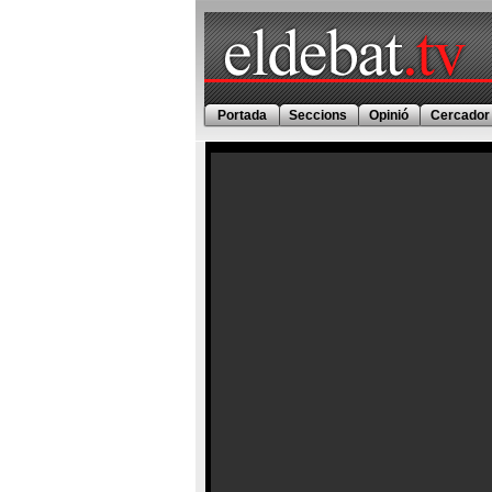
Portada
Seccions
Opinió
Cercador