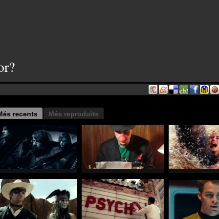
or?
Més recents
Més reproduïts