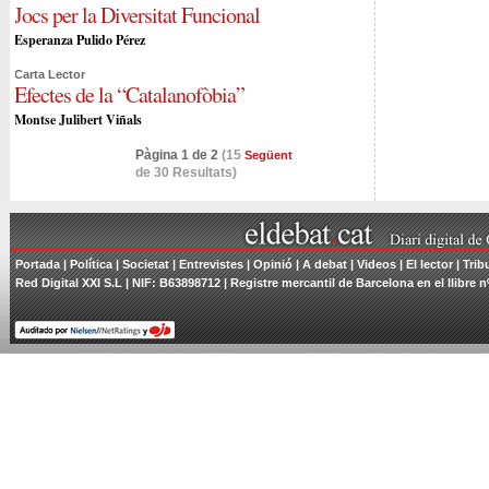
Jocs per la Diversitat Funcional
Esperanza Pulido Pérez
Carta Lector
Efectes de la “Catalanofòbia”
Montse Julibert Viñals
Pàgina 1 de 2
(15
Següent
de 30 Resultats)
Portada
|
Política
|
Societat
|
Entrevistes
|
Opinió
|
A debat
|
Videos
|
El lector
|
Trib
Red Digital XXI S.L | NIF: B63898712 | Registre mercantil de Barcelona en el llibre n