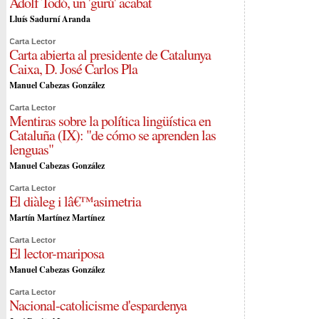
Adolf Todó, un 'gurú' acabat
Lluís Sadurní Aranda
Carta Lector
Carta abierta al presidente de Catalunya
Caixa, D. José Carlos Pla
Manuel Cabezas González
Carta Lector
Mentiras sobre la política lingüística en
Cataluña (IX): "de cómo se aprenden las
lenguas"
Manuel Cabezas González
Carta Lector
El diàleg i lâ€™asimetria
Martín Martínez Martínez
Carta Lector
El lector-mariposa
Manuel Cabezas González
Carta Lector
Nacional-catolicisme d'espardenya