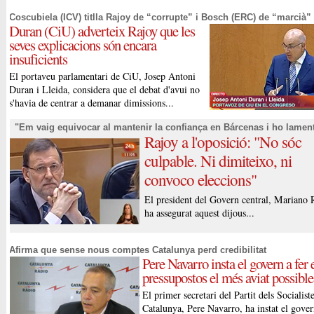
Coscubiela (ICV) titlla Rajoy de “corrupte” i Bosch (ERC) de “marcià”
Duran (CiU) adverteix Rajoy que les
seves explicacions són encara
insuficients
El portaveu parlamentari de CiU, Josep Antoni
Duran i Lleida, considera que el debat d'avui no
s'havia de centrar a demanar dimissions...
"Em vaig equivocar al mantenir la confiança en Bárcenas i ho lamen
Rajoy a l'oposició: "No sóc
culpable. Ni dimiteixo, ni
convoco eleccions"
El president del Govern central, Mariano 
ha assegurat aquest dijous...
Afirma que sense nous comptes Catalunya perd credibilitat
Pere Navarro insta el govern a fer 
pressupostos el més aviat possible
El primer secretari del Partit dels Socialist
Catalunya, Pere Navarro, ha instat el gover