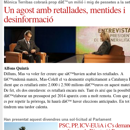
Mònica Terribas cobrarà prop dâ€™un milió i mig de pessetes a la s
Un agost amb retallades, mentides i
desinformació
Alfons Quintà
Dilluns, Mas va voler fer creure que sâ€™havien acabat les retallades. A
lâ€™endemà mateix, Mas-Colell el va desmentir explícitament a Catalunya 
dient que es retallarà entre 2.000 i 2.500 milions dâ€™euros en aquest matei
De fet, els dos enredaven: es retallarà encara més. Tant és així que la possibil
dâ€™elaborar un pressupost pel 2014 apareix com a molt remota. Com que 
es por repetir la pròrroga, hi haurà dâ€™ haver eleccions anticipades. En tot
tindrem una tardor calenta.
Han presentat aquest divendres una sol·licitud al Parlament
PSC, PP, ICV-EUiA i C's deman