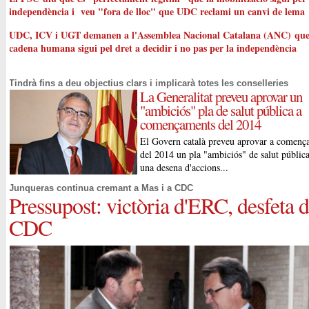
independència i veu "fora de lloc" que UDC reclami un canvi de lema
UDC, ICV i UGT demanen a l'Assemblea Nacional Catalana (ANC) que
cadena humana sigui pel dret a decidir i no pas per la independència
Tindrà fins a deu objectius clars i implicarà totes les conselleries
La Generalitat preveu aprovar un
"ambiciós" pla de salut pública a
començaments del 2014
El Govern català preveu aprovar a començ
del 2014 un pla "ambiciós" de salut públi
una desena d'accions...
Junqueras continua cremant a Mas i a CDC
Pressupost: victòria d'ERC, desfeta 
CDC