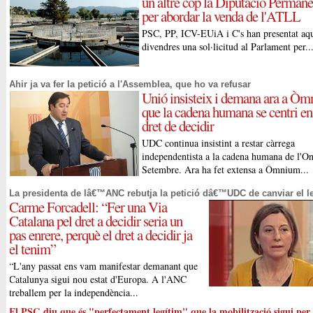
un altre cop la Diputació Permane
per abordar la venda de l'ATLL
PSC, PP, ICV-EUiA i C's han presentat aq
divendres una sol·licitud al Parlament per..
Ahir ja va fer la petició a l'Assemblea, que ho va refusar
Unió insisteix i demana ara a Ò
que la cadena humana se centri en
dret de decidir
UDC continua insistint a restar càrrega
independentista a la cadena humana de l'O
Setembre. Ara ha fet extensa a Òmnium...
La presidenta de lâ€™ANC rebutja la petició dâ€™UDC de canviar el 
Carme Forcadell: “Fer una Via
Catalana pel dret a decidir seria un
pas enrere, perquè el dret a decidir ja
el tenim”
“L'any passat ens vam manifestar demanant que
Catalunya sigui nou estat d'Europa. A l'ANC
treballem per la independència...
El PSC diu que és "perfectament legítim" que la mobilització sigui per 