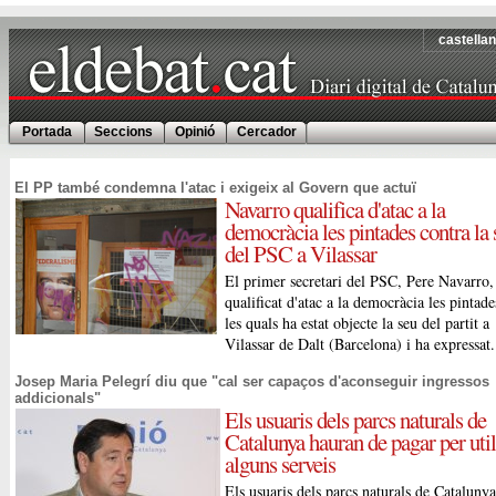
castella
Portada
Seccions
Opinió
Cercador
El PP també condemna l'atac i exigeix al Govern que actuï
Navarro qualifica d'atac a la
democràcia les pintades contra la 
del PSC a Vilassar
El primer secretari del PSC, Pere Navarro,
qualificat d'atac a la democràcia les pintade
les quals ha estat objecte la seu del partit a
Vilassar de Dalt (Barcelona) i ha expressat.
Josep Maria Pelegrí diu que "cal ser capaços d'aconseguir ingressos
addicionals"
Els usuaris dels parcs naturals de
Catalunya hauran de pagar per util
alguns serveis
Els usuaris dels parcs naturals de Cataluny