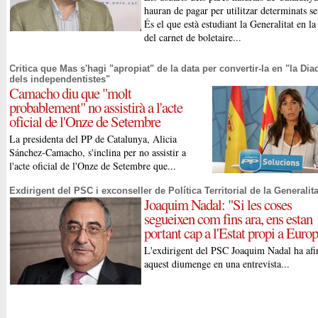
hauran de pagar per utilitzar determinats se
És el que està estudiant la Generalitat en la 
del carnet de boletaire...
Critica que Mas s'hagi "apropiat" de la data per convertir-la en "la Dia
dels independentistes"
Camacho diu que "molt
probablement" no assistirà a l'acte
oficial de l'Onze de Setembre
La presidenta del PP de Catalunya, Alicia
Sánchez-Camacho, s'inclina per no assistir a
l'acte oficial de l'Onze de Setembre que...
Exdirigent del PSC i exconseller de Política Territorial de la Generalita
Joaquim Nadal: "Si les coses
segueixen com fins ara, ens estan
portant cap a l'Estat propi a Euro
L'exdirigent del PSC Joaquim Nadal ha afi
aquest diumenge en una entrevista...