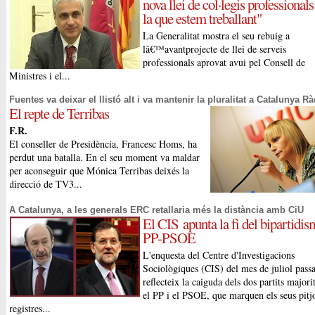
nova llei de col·legis professionals
la que estem treballant"
La Generalitat mostra el seu rebuig a
lâ€™avantprojecte de llei de serveis
professionals aprovat avui pel Consell de
Ministres i el...
Fuentes va deixar el llistó alt i va mantenir la pluralitat a Catalunya R
El repte de Terribas
F.R.
El conseller de Presidència, Francesc Homs, ha
perdut una batalla. En el seu moment va maldar
per aconseguir que Mónica Terribas deixés la
direcció de TV3...
A Catalunya, a les generals ERC retallaria més la distància amb CiU
El CIS apunta la fi del bipartidi
PP-PSOE
L'enquesta del Centre d'Investigacions
Sociològiques (CIS) del mes de juliol passa
reflecteix la caiguda dels dos partits majorit
el PP i el PSOE, que marquen els seus pitj
registres...