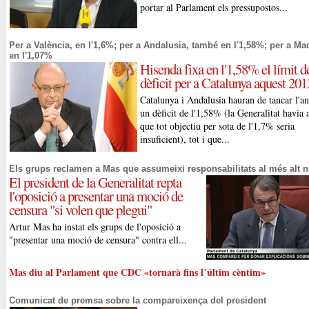
portar al Parlament els pressupostos...
Per a València, en l'1,6%; per a Andalusia, també en l'1,58%; per a Ma
en l'1,07%
Hisenda fixa en l'1,58% el límit d
dèficit per a Catalunya aquest 201
Catalunya i Andalusia hauran de tancar l'
un dèficit de l'1,58% (la Generalitat havia 
que tot objectiu per sota de l'1,7% seria
insuficient), tot i que...
Els grups reclamen a Mas que assumeixi responsabilitats al més alt n
El president de la Generalitat repta
l'oposició a presentar una moció de
censura "si volen que plegui"
Artur Mas ha instat els grups de l'oposició a
"presentar una moció de censura" contra ell...
Mas diu al Parlament que CDC «tornarà fins l´últim cèntim»
Comunicat de premsa sobre la compareixença del president