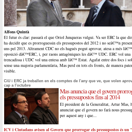
Alfons Quintà
El futur és clar: passarà el que Oriol Junqueras vulgui. Va ser ERC la que di
ha decidit que es prorroguessin els pressupostos del 2012 i no seâ€™n presen
uns pel 2013. Altrament CDC no els hagués pogut aprovar, atesa a més lâ€
oposició dâ€™ERC, i, per raons antagòniques les dâ€™ UDC. ERC vol una
trencadissa i UDC vol una entesa amb lâ€™ Estat. Agafat entre dos focs i so
sense una majoria parlamentària, Mas perd en tots els fronts, de manera paten
visible.
CiU i ERC ja treballen en els comptes de l'any que ve, que volen apro
cap a l'octubre
Mas anuncia que el govern prorro
els pressupostos fins al 2014
El president de la Generalitat, Artur Mas, 
anunciat que el govern no farà nous pressu
per aquest any i que...
ICV i Ciutadans avisen al Govern que prorrogar els pressupostos és un 