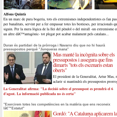
Alfons Quintà
En un marc de pura bogeria, tots els extremismes independentistes es fan pas
per banalitats, servint per a fer empassar totes les bestieses, per irracionals q
siguin. Per la mera lògica de la llei del pèndol o del mirall -un extremisme e
un altre dâ€™antagònic- tot plegat pot acabar malament pels catalans...
Duran és partidari de la pròrroga i Navarro diu que no hi haurà
pressupostos perquè "Junqueras mana"
Mas manté la incògnita sobre els
pressupostos i assegura que fins
dimarts "tots els escenaris estan
oberts"
El president de la Generalitat, Artur Mas, 
aclarir si mantindrà els pressupostos prorro
La Generalitat afirma: "La decisió sobre el pressupost es prendrà el 6
d'agost. La informació publicada no és certa"
"Exercirem totes les competències en la matèria que ens reconeix
lâ€™Estatut”
Gordó: "A Catalunya aplicarem l