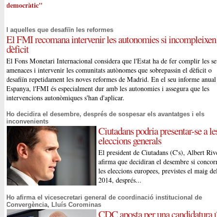
democràtic"
I aquelles que desafiïn les reformes
El FMI recomana intervenir les autonomies si incompleixen
dèficit
El Fons Monetari Internacional considera que l'Estat ha de fer complir les s
amenaces i intervenir les comunitats autònomes que sobrepassin el dèficit o
desafiïn repetidament les noves reformes de Madrid. En el seu informe anual
Espanya, l'FMI és especialment dur amb les autonomies i assegura que les
intervencions autonòmiques s'han d'aplicar.
Ho decidira el desembre, després de sospesar els avantatges i els
inconvenients
Ciutadans podria presentar-se a le
eleccions generals
El president de Ciutadans (C's), Albert Riv
afirma que decidiran el desembre si concor
les eleccions europees, previstes el maig de
2014, després...
Ho afirma el vicesecretari general de coordinació institucional de
Convergència, Lluís Corominas
CDC aposta per una candidatura 