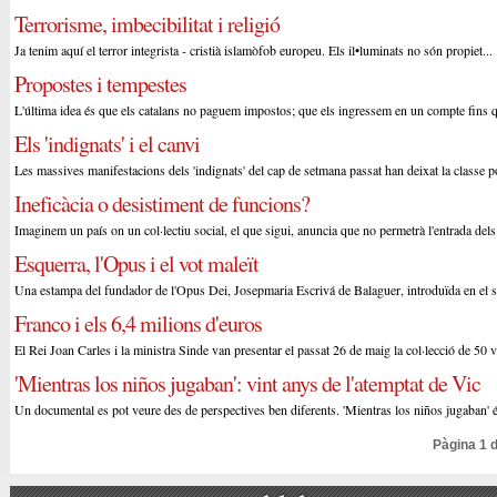
Terrorisme, imbecibilitat i religió
Ja tenim aquí el terror integrista - cristià islamòfob europeu. Els il•luminats no són propiet...
Propostes i tempestes
L'última idea és que els catalans no paguem impostos; que els ingressem en un compte fins 
Els 'indignats' i el canvi
Les massives manifestacions dels 'indignats' del cap de setmana passat han deixat la classe pol
Ineficàcia o desistiment de funcions?
Imaginem un país on un col·lectiu social, el que sigui, anuncia que no permetrà l'entrada dels 
Esquerra, l'Opus i el vot maleït
Una estampa del fundador de l'Opus Dei, Josepmaria Escrivá de Balaguer, introduïda en el so
Franco i els 6,4 milions d'euros
El Rei Joan Carles i la ministra Sinde van presentar el passat 26 de maig la col·lecció de 50 v.
'Mientras los niños jugaban': vint anys de l'atemptat de Vic
Un documental es pot veure des de perspectives ben diferents. 'Mientras los niños jugaban' és
Pàgina 1 