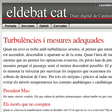
castella
Portada
Seccions
Opinió
Cercador
Turbulències i mesures adequades
Quan un avió es troba amb turbulències severes, el primer que inten
tot ascendint, descendint o apartant-se de la zona. Quan l'àrea de tu
enorme que no permet les operacions evasives, els pilots han de pr
mesures perquè el passatge senti el mínim desconfort possible. El p
és minorar la velocitat per suavitzar els impactes que ocasionen els 
sobtats de densitat de l'aire. Per tots els mitjans i gràcies al radar 
evitar els núvols tempestuosos les corrents anabàtiques i catabàtique
President Mas:
Els meus sincers condols. Els que sabem de pèrdues primerenques sabem també en què consi
Els morts que no compten
Quan es convoca la manifestació contra el dictador siri? O és que no es va a convocar? Ha m