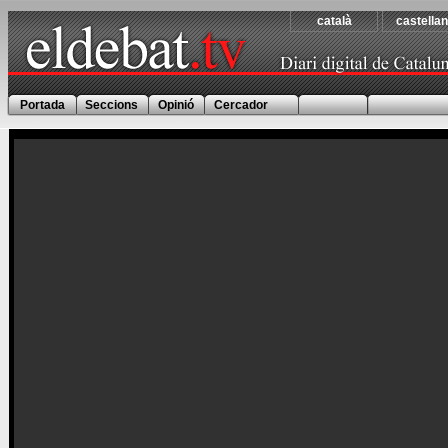
català
castella
Portada
Seccions
Opinió
Cercador