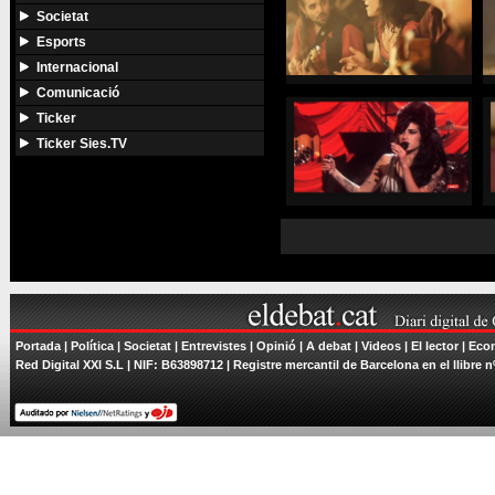
Societat
Esports
Internacional
Comunicació
Ticker
Ticker Sies.TV
Portada
|
Política
|
Societat
|
Entrevistes
|
Opinió
|
A debat
|
Videos
|
El lector
|
Econ
Red Digital XXI S.L | NIF: B63898712 | Registre mercantil de Barcelona en el llibre n