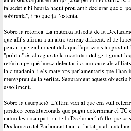
falsedat n'hi hauria hagut prou amb declarar que el po
sobirania", i no que ja l'ostenta.
Sobre la retòrica. La mateixa falsedat de la Declaraci
que allí s'afirma a un altre terreny diferent, el de la r
pensar que en la ment dels que l'aproven s'ha produït 
"polític" és el regne de la mentida i del gest grandil
retòrica perquè busca delectar i commoure als afiliats 
la ciutadania, i els mateixos parlamentaris que l'han
menyspreu de la veritat. Segurament aquest objectiu h
assoliment.
Sobre la usurpació. L'últim vici al que em vull refer
juridico-constitucionals que pugui determinar el TC en
naturalesa usurpadora de la Declaració d'allò que se 
Declaració del Parlament hauria furtat ja als catalan