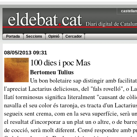
castella
Portada
Seccions
Opinió
Cercador
08/05/2013
09:31
100 dies i poc Mas
Bertomeu Tulius
Un bon boletaire sap distingir amb facilitat
l'apreciat Lactarius deliciosus, del "fals rovelló", o L
llatí torminosus significa literalment "causant de còli
navalla el seu color és taronja, es tracta d'un Lactariu
segueix sent crema, com en la seva superfície, serà un
el resultat d'incorporar a un plat un o altre, o de barr
de cocció, serà molt diferent. Convé respondre amb p