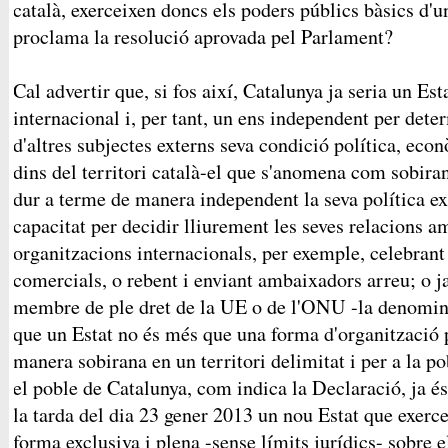
català, exerceixen doncs els poders públics bàsics d
proclama la resolució aprovada pel Parlament?
Cal advertir que, si fos així, Catalunya ja seria un Esta
internacional i, per tant, un ens independent per dete
d'altres subjectes externs seva condició política, econ
dins del territori català-el que s'anomena com sobiran
dur a terme de manera independent la seva política exte
capacitat per decidir lliurement les seves relacions a
organitzacions internacionals, per exemple, celebrant 
comercials, o rebent i enviant ambaixadors arreu; o ja 
membre de ple dret de la UE o de l'ONU -la denomina
que un Estat no és més que una forma d'organització p
manera sobirana en un territori delimitat i per a la p
el poble de Catalunya, com indica la Declaració, ja é
la tarda del dia 23 gener 2013 un nou Estat que exerce
forma exclusiva i plena -sense límits jurídics- sobre el 