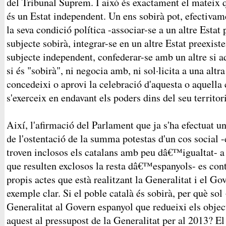
del Tribunal Suprem. I això és exactament el mateix 
és un Estat independent. Un ens sobirà pot, efectivam
la seva condició política -associar-se a un altre Estat
subjecte sobirà, integrar-se en un altre Estat preexist
subjecte independent, confederar-se amb un altre si aq
si és "sobirà", ni negocia amb, ni sol·licita a una altra
concedeixi o aprovi la celebració d'aquesta o aquella
s'exerceix en endavant els poders dins del seu territori
Així, l'afirmació del Parlament que ja s'ha efectuat un
de l'ostentació de la summa potestas d'un cos social -
troven inclosos els catalans amb peu dâ€™igualtat- a u
que resulten exclosos la resta dâ€™espanyols- es co
propis actes que està realitzant la Generalitat i el G
exemple clar. Si el poble català és sobirà, per què sol 
Generalitat al Govern espanyol que redueixi els objec
aquest al pressupost de la Generalitat per al 2013? El