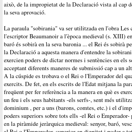
això, de la impropietat de la Declaració vista al cap 
la seva aprovació.
La paraula "sobirania" va ser utilitzada en l'obra Le
l'escriptor Beaumanoir a l'època medieval (s. XIII) e
baró és sobirà en la seva baronia ... el Rei és sobirà p
la Declaració a aquesta manera d'entendre la sobirani
exercien poders de dictar normes i sentències en els se
acceptant diferents maneres de submissió cap a un alt
A la cúspide es trobava o el Rei o l'Emperador del qu
exercits. De fet, en els escrits de l'Edat mitjana la pa
freqüent per fer referència a la manera en què es exer
un feu i els seus habitants -els serfs-, sent més utilit
dominium , per a uns (barons, comtes, etc.) i el d'im
poders superiors sobre tots ells -el Rei o Emperador- 
en la piràmide jeràrquica medieval: senyor, baró, ves
al Rei o l'Emperador, superior en dignitat i poder a tot