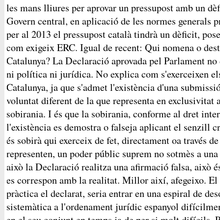
les mans lliures per aprovar un pressupost amb un dèfic
Govern central, en aplicació de les normes generals pr
per al 2013 el pressupost català tindrà un dèficit, po
com exigeix ​​ERC. Igual de recent: Qui nomena o desti
Catalunya? La Declaració aprovada pel Parlament no de
ni política ni jurídica. No explica com s'exerceixen el
Catalunya, ja que s'admet l'existència d'una submissió 
voluntat diferent de la que representa en exclusivitat 
sobirania. I és que la sobirania, conforme al dret inte
l'existència es demostra o falseja aplicant el senzill cr
és sobirà qui exerceix de fet, directament oa través de
representen, un poder públic suprem no sotmès a una a
això la Declaració realitza una afirmació falsa, això 
es correspon amb la realitat. Millor així, afegeixo. El 
pràctica el declarat, seria entrar en una espiral de de
sistemàtica a l'ordenament jurídic espanyol difícilme
en el seu conjunt en temps ja de per si molt difícils. 