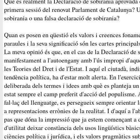
Què és realment la Declaració de sobirania aprovada 
primera sessió del renovat Parlament de Catalunya? U
sobirania o una falsa declaració de sobirania?
Quan es posen en qüestió els valors i creences fonamen
paraules i la seva significació són les cartes principa
La meva opinió és que, en el cas de la Declaració de s
manifestament a l'autoengany amb l'ús impropi d'aqu
les Teories del Dret i de l'Estat. I aquí el ciutadà, ind
tendència política, ha d'estar molt alerta. En l'exercic
deliberada dels termes i idees amb què es planteja un 
estat sempre el camp preferit d'acció del populisme. 
fal·laç del llenguatge, es persegueix sempre orientar 
a representacions errònies de la realitat. I d'aquí a l'a
pas que dóna la impressió que ja estem començant a d
d'utilitat deixar constància dels usos lingüístics bàsi
ciències política i jurídica, i els valors pragmàtics s