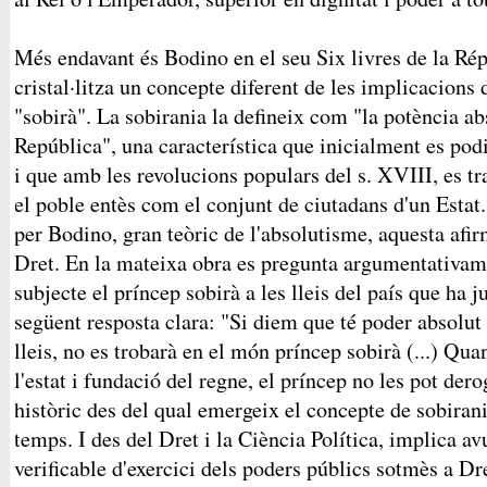
Més endavant és Bodino en el seu Six livres de la Ré
cristal·litza un concepte diferent de les implicacions
"sobirà". La sobirania la defineix com "la potència ab
República", una característica que inicialment es podi
i que amb les revolucions populars del s. XVIII, es tr
el poble entès com el conjunt de ciutadans d'un Estat.
per Bodino, gran teòric de l'absolutisme, aquesta afi
Dret. En la mateixa obra es pregunta argumentativame
subjecte el príncep sobirà a les lleis del país que ha j
següent resposta clara: "Si diem que té poder absolut 
lleis, no es trobarà en el món príncep sobirà (...) Quan
l'estat i fundació del regne, el príncep no les pot der
històric des del qual emergeix el concepte de sobirani
temps. I des del Dret i la Ciència Política, implica a
verificable d'exercici dels poders públics sotmès a Dr