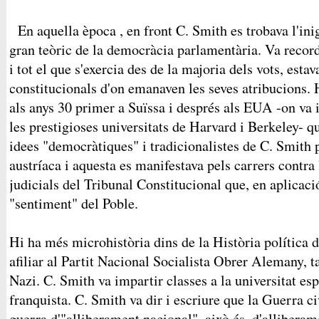
En aquella època , en front C. Smith es trobava l'ini
gran teòric de la democràcia parlamentària. Va recorda
i tot el que s'exercia des de la majoria dels vots, estav
constitucionals d'on emanaven les seves atribucions. 
als anys 30 primer a Suïssa i després als EUA -on va 
les prestigioses universitats de Harvard i Berkeley- q
idees "democràtiques" i tradicionalistes de C. Smith 
austríaca i aquesta es manifestava pels carrers contra 
judicials del Tribunal Constitucional que, en aplicació
"sentiment" del Poble.
Hi ha més microhistòria dins de la Història política 
afiliar al Partit Nacional Socialista Obrer Alemany,
Nazi. C. Smith va impartir classes a la universitat es
franquista. C. Smith va dir i escriure que la Guerra c
guerra d'"alliberament nacional", això és, d'allibera