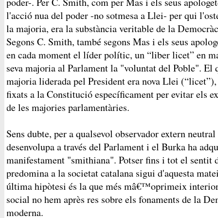
poder-. Per C. Smith, com per Mas i els seus apologetes
l'acció nua del poder -no sotmesa a Llei- per qui l'os
la majoria, era la substància veritable de la Democrà
Segons C. Smith, també segons Mas i els seus apologet
en cada moment el líder polític, un “liber licet” en m
seva majoria al Parlament la "voluntat del Poble". El q
majoria liderada pel President era nova Llei (“licet”),
fixats a la Constitució específicament per evitar els 
de les majories parlamentàries.
Sens dubte, per a qualsevol observador extern neutral 
desenvolupa a través del Parlament i el Burka ha adqu
manifestament "smithiana". Potser fins i tot el sentit
predomina a la societat catalana sigui d'aquesta mate
última hipòtesi és la que més mâ€™oprimeix interior
social no hem après res sobre els fonaments de la De
moderna.