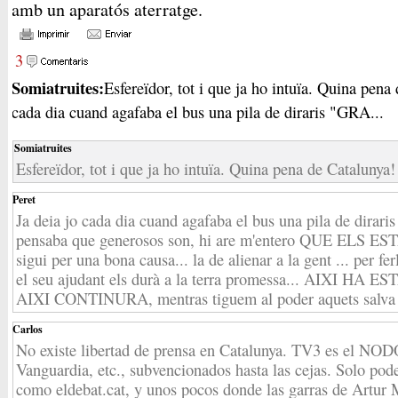
amb un aparatós aterratge.
3
Somiatruites:
Esfereïdor, tot i que ja ho intuïa. Quina pena 
cada dia cuand agafaba el bus una pila de diraris "GRA...
Somiatruites
Esfereïdor, tot i que ja ho intuïa. Quina pena de Catalunya!
Peret
Ja deia jo cada dia cuand agafaba el bus una pila de dira
pensaba que generosos son, hi are m'entero QUE ELS E
sigui per una bona causa... la de alienar a la gent ... per fe
el seu ajudant els durà a la terra promessa... AIXI HA
AIXI CONTINURA, mentras tiguem al poder aquets salva p
Carlos
No existe libertad de prensa en Catalunya. TV3 es el NO
Vanguardia, etc., subvencionados hasta las cejas. Solo po
como eldebat.cat, y unos pocos donde las garras de Artur