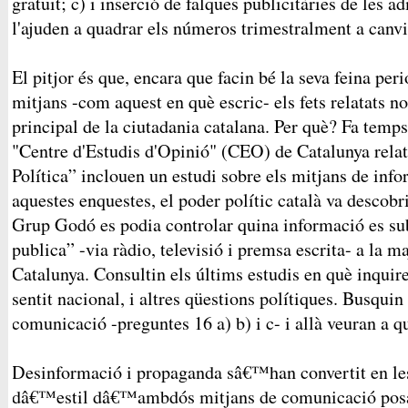
gratuït; c) i inserció de falques publicitàries de les 
l'ajuden a quadrar els números trimestralment a canvi
El pitjor és que, encara que facin bé la seva feina peri
mitjans -com aquest en què escric- els fets relatats n
principal de la ciutadania catalana. Per què? Fa temps
"Centre d'Estudis d'Opinió" (CEO) de Catalunya rela
Política” inclouen un estudi sobre els mitjans de inf
aquestes enquestes, el poder polític català va descobri
Grup Godó es podia controlar quina informació es sub
publica” -via ràdio, televisió i premsa escrita- a la m
Catalunya. Consultin els últims estudis en què inquire
sentit nacional, i altres qüestions polítiques. Busquin
comunicació -preguntes 16 a) b) i c- i allà veuran a q
Desinformació i propaganda sâ€™han convertit en les
dâ€™estil dâ€™ambdós mitjans de comunicació posa