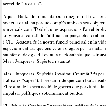
servei de “la causa”.
Aquest Burka de trama atapeïda i negre tint li va ser 
societat catalana perquè complís amb els seus objecti
universals com "Poble", unes aspiracions l'arrel bíb
vergonya al cartell de l'última campanya electoral am
i CiU. Aquesta és la nostra funció principal en la vid
especialment ara que ens veiem ofegats per la mala s
satisfer el desig del Leviatan nacionalista que estra
Mas i Junqueras. Supèrbia i vanitat.
Mas i Junqueras. Supèrbia i vanitat. Creureâ€™s per 
llatina és “super”). I presumir de quelcom buit, insubs
El resum de la seva acció de govern que perviurà a la
impulsar polítiques soberanament buides.
El "Poble de Catalunya" personificat -reificat és la pa