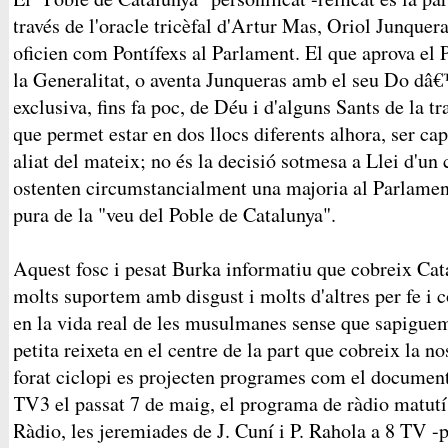
través de l'oracle tricèfal d'Artur Mas, Oriol Junquer
oficien com Pontífexs al Parlament. El que aprova el 
la Generalitat, o aventa Junqueras amb el seu Do dâ
exclusiva, fins fa poc, de Déu i d'alguns Sants de la t
que permet estar en dos llocs diferents alhora, ser cap
aliat del mateix; no és la decisió sotmesa a Llei d'un
ostenten circumstancialment una majoria al Parlament,
pura de la "veu del Poble de Catalunya".
Aquest fosc i pesat Burka informatiu que cobreix Cat
molts suportem amb disgust i molts d'altres per fe i 
en la vida real de les musulmanes sense que sapiguem
petita reixeta en el centre de la part que cobreix la no
forat ciclopi es projecten programes com el documen
TV3 el passat 7 de maig, el programa de ràdio matut
Ràdio, les jeremiades de J. Cuní i P. Rahola a 8 TV -p