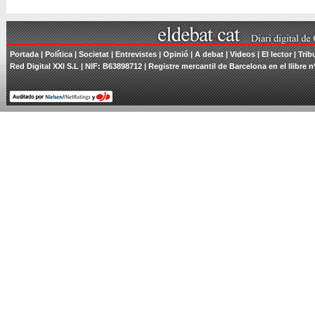
Portada
|
Política
|
Societat
|
Entrevistes
|
Opinió
|
A debat
|
Videos
|
El lector
|
Trib
Red Digital XXI S.L | NIF: B63898712 | Registre mercantil de Barcelona en el llibre n