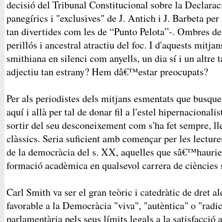
decisió del Tribunal Constitucional sobre la Declaraci
panegírics i "exclusives" de J. Antich i J. Barbeta pe
tan divertides com les de “Punto Pelota”-. Ombres de l
perillós i ancestral atractiu del foc. I d'aquests mitj
smithiana en silenci com anyells, un dia sí i un altre
adjectiu tan estrany? Hem dâ€™estar preocupats?
Per als periodistes dels mitjans esmentats que busque
aquí i allà per tal de donar fil a l'estel hipernacional
sortir del seu desconeixement com s'ha fet sempre, ll
clàssics. Seria suficient amb començar per les lectur
de la democràcia del s. XX, aquelles que sâ€™haurien 
formació acadèmica en qualsevol carrera de ciències 
Carl Smith va ser el gran teòric i catedràtic de dret 
favorable a la Democràcia "viva", "autèntica" o "radic
parlamentària pels seus límits legals a la satisfacció 