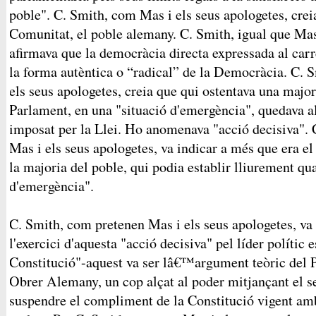
poble". C. Smith, com Mas i els seus apologetes, creia
Comunitat, el poble alemany. C. Smith, igual que Mas 
afirmava que la democràcia directa expressada al carre
la forma autèntica o “radical” de la Democràcia. C. 
els seus apologetes, creia que qui ostentava una major
Parlament, en una "situació d'emergència", quedava al
imposat per la Llei. Ho anomenava "acció decisiva". 
Mas i els seus apologetes, va indicar a més que era el 
la majoria del poble, qui podia establir lliurement qua
d'emergència".
C. Smith, com pretenen Mas i els seus apologetes, va
l'exercici d'aquesta "acció decisiva" pel líder polític
Constitució"-aquest va ser lâ€™argument teòric del P
Obrer Alemany, un cop alçat al poder mitjançant el se
suspendre el compliment de la Constitució vigent amb