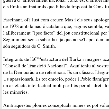
els límits antinaturals que li havia imposat la Consti
Fascinant, oi? Just com creuen Mas i els seus apologe
de 1978 amb la nació catalana que, segons sembla, v
l'alliberament “ipso facto” del jou constitucional per
Segurament sense saber-ho -ja que no se'ls pot deman
són seguidors de C. Smith.
Integrants de lâ€™estructura del Burka i insignes a
“Consell de Transició Nacional”. Aquí teniu al vostre
de la Democràcia de referència. És un clàssic. Llegiu-
Us apassionarà. Es tot emoció, poder i Poble flamíge
un artefacte intel·lectual molt perillós per als drets 
les minories.
Amb aquestes plomes conceptuals només es pot volar c