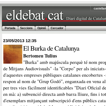
castella
Portada
Seccions
Opinió
Cercador
23/05/2013
12:35
El Burka de Catalunya
Bertomeu Tulius
"Burka" amb majúscula perquè té nom prop
de Mitjans Audiovisuals" -la "Corpo" per als iniciats
d'aquestes empreses públiques catalanes encobertes -
respon al nom de "Grup Godó", enganxada en vena al 
per tres vies fàcilment identificables "Diari Oficial d
en mà: a) subvenció directa amb barra lliure, fins i t
d'exemplars mitjançant subscripció d'ens públics cata