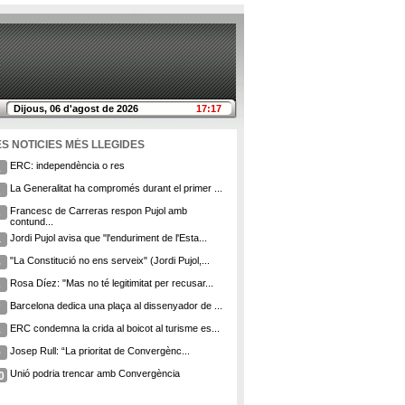
Dijous, 06 d'agost de 2026
17:17
ES NOTICIES MÉS LLEGIDES
ERC: independència o res
1
La Generalitat ha compromés durant el primer ...
2
Francesc de Carreras respon Pujol amb
3
contund...
Jordi Pujol avisa que "l'enduriment de l'Esta...
4
"La Constitució no ens serveix" (Jordi Pujol,...
5
Rosa Díez: "Mas no té legitimitat per recusar...
6
Barcelona dedica una plaça al dissenyador de ...
7
ERC condemna la crida al boicot al turisme es...
8
Josep Rull: “La prioritat de Convergènc...
9
Unió podria trencar amb Convergència
0