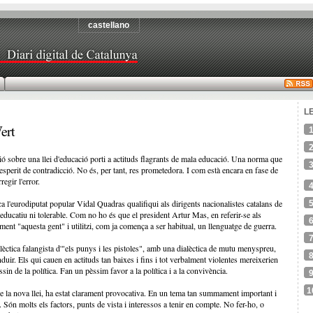
castellano
L
ert
ó sobre una llei d'educació porti a actituds flagrants de mala educació. Una norma que
l'esperit de contradicció. No és, per tant, res prometedora. I com està encara en fase de
egir l'error.
 l'eurodiputat popular Vidal Quadras qualifiqui als dirigents nacionalistes catalans de
ducatiu ni tolerable. Com no ho és que el president Artur Mas, en referir-se als
nt "aquesta gent" i utilitzi, com ja comença a ser habitual, un llenguatge de guerra.
alèctica falangista d'"els punys i les pistoles", amb una dialèctica de mutu menyspreu,
nduir. Els qui cauen en actituds tan baixes i fins i tot verbalment violentes mereixerien
ssin de la política. Fan un pèssim favor a la política i a la convivència.
1
de la nova llei, ha estat clarament provocativa. En un tema tan summament important i
. Són molts els factors, punts de vista i interessos a tenir en compte. No fer-ho, o