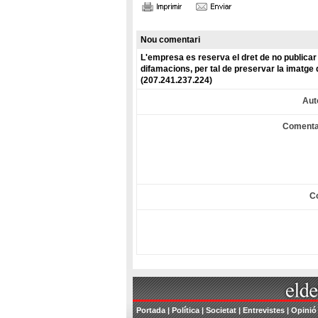
Nou comentari
L'empresa es reserva el dret de no publicar 
difamacions, per tal de preservar la imatge 
(207.241.237.224)
Aut
Comenta
C
Portada
|
Política
|
Societat
|
Entrevistes
|
Opinió