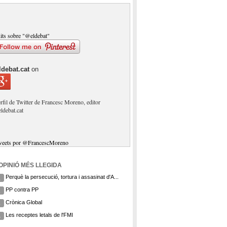
its sobre "@eldebat"
ldebat.cat
on
rfil de Twitter de Francesc Moreno, editor
eldebat.cat
weets por @FrancescMoreno
'OPINIÓ MÉS LLEGIDA
Perquè la persecució, tortura i assasinat d'A...
1
PP contra PP
2
Crònica Global
3
Les receptes letals de l'FMI
4