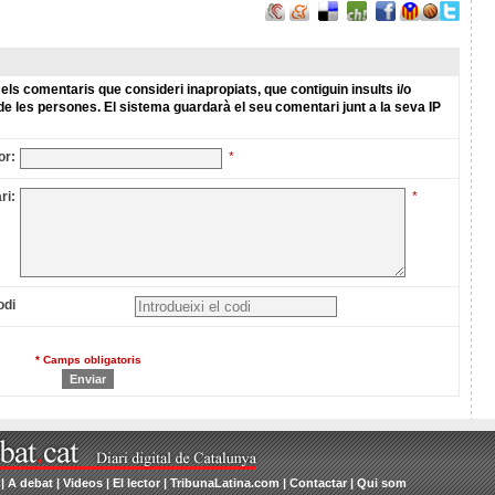
els comentaris que consideri inapropiats, que contiguin insults i/o
de les persones. El sistema guardarà el seu comentari junt a la seva IP
or:
*
ri:
*
odi
* Camps obligatoris
|
A debat
|
Videos
|
El lector
|
TribunaLatina.com
|
Contactar
|
Qui som