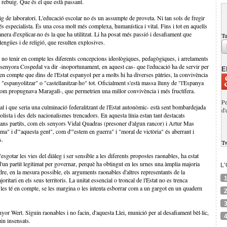
 rebuig. Que és el que està passant.
ig de laboratori. L'educació escolar no és un assumpte de proveta. Ni tan sols de fregir
 és especialista. És una cosa molt més complexa, humanística i vital. Fins i tot en aquells
nera d'explicar-no és la que ha utilitzat. Li ha posat més passió i desafiament que
Tu
engües i de religió, que resulten explosives.
t: no tenir en compte les diferents concepcions ideològiques, pedagògiques, i arrelaments
la senyora Cospedal va dir -inoportunament, en aquest cas- que l'educació ha de servir per
E
r en compte que dins de l'Estat espanyol per a molts hi ha diverses pàtries, la convivència
"espanyolitzar" o "castellanitzar-ho" tot. Oficialment s'està massa lluny de "l'Espanya
com propugnava Maragall-, que permetrien una millor convivència i més fructífera.
Pe
l i que seria una culminació federalitzant de l'Estat autonòmic- està sent bombardejada
d'
ista i des dels nacionalismes trencadors. En aquesta línia estan tant destacats
ans partits, com els senyors Vidal Quadras (presoner d'algun rancor) i Artur Mas
ma" i d'"aquesta gent", com d'"estem en guerra" i "moral de victòria" és aberrant i
s.
T
sgotar les vies del diàleg i ser sensible a les diferents propostes raonables, ha estat
d'un partit legitimat per governar, perquè ha obtingut en les urnes una àmplia majoria
L
ndre, en la mesura possible, els arguments raonables d'altres representants de la
ritari en els seus territoris. La unitat essencial o troncal de l'Estat no es trenca
o les té en compte, se les margina o les intenta esborrar com a un gargot en un quadern
yor Wert. Siguin raonables i no facin, d'aquesta Llei, munició per al desafiament bèl·lic,
in insensats.