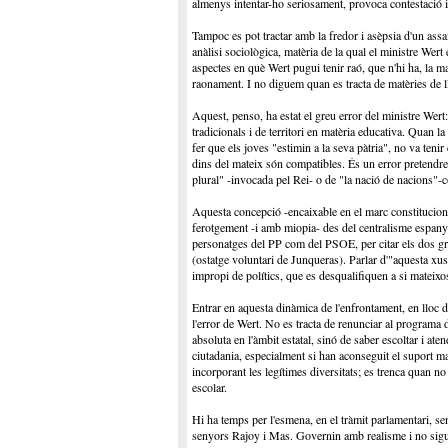
almenys intentar-ho seriosament, provoca contestació i
Tampoc es pot tractar amb la fredor i asèpsia d'un assa
anàlisi sociològica, matèria de la qual el ministre Wert
aspectes en què Wert pugui tenir raó, que n'hi ha, la ma
raonament. I no diguem quan es tracta de matèries de ll
Aquest, penso, ha estat el greu error del ministre Wer
tradicionals i de territori en matèria educativa. Quan 
fer que els joves "estimin a la seva pàtria", no va teni
dins del mateix són compatibles. És un error pretendre 
plural" -invocada pel Rei- o de "la nació de nacions"-
Aquesta concepció -encaixable en el marc constituciona
ferotgement -i amb miopia- des del centralisme espanyol
personatges del PP com del PSOE, per citar els dos gr
(ostatge voluntari de Junqueras). Parlar d'"aquesta xus
impropi de polítics, que es desqualifiquen a si mateixo
Entrar en aquesta dinàmica de l'enfrontament, en lloc d'e
l'error de Wert. No es tracta de renunciar al programa 
absoluta en l'àmbit estatal, sinó de saber escoltar i ate
ciutadania, especialment si han aconseguit el suport majo
incorporant les legítimes diversitats; es trenca quan n
escolar.
Hi ha temps per l'esmena, en el tràmit parlamentari, sen
senyors Rajoy i Mas. Governin amb realisme i no sigu