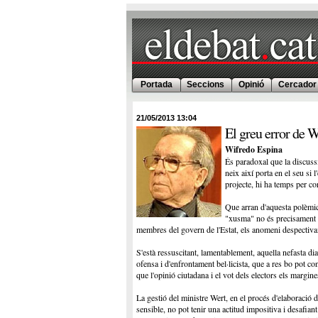
Portada
Seccions
Opinió
Cercador
21/05/2013
13:04
El greu error de W
Wifredo Espina
És paradoxal que la discussi
neix així porta en el seu si 
projecte, hi ha temps per corr
Que arran d'aquesta polèmica
"xusma" no és precisament e
membres del govern de l'Estat, els anomeni despectivame
S'està ressuscitant, lamentablement, aquella nefasta di
ofensa i d'enfrontament bel·licista, que a res bo pot co
que l'opinió ciutadana i el vot dels electors els margine
La gestió del ministre Wert, en el procés d'elaboració 
sensible, no pot tenir una actitud impositiva i desafiant