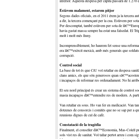
inferior. Aquesta despesa per càpita passarà de 1.270 
Estàvem malament, estarem pitjor
Segons dades oficials, en el 2011 érem ja la tercera a
a dir, la tercera començant per la cua. Estàvem per sot
Per descomptat, també estàvem per sota de lâ€™Europa d
havia gastat massa sempre ha estat una falsedat. El Tri
molt i molt més lluny.
Incomprensiblement, ho haurem fet sense una reforma 
era lâ€™exèrcit mexicà, amb més generals que soldats.
corrupció.
Control social
La base de tot és que CiU vol retallar en despesa sanitàr
clans amics, els que són generosos quan sâ€™acosten l
i incapaços de reformar res ordenadament. No hi arrib
El seu nord principal és crear un sistema de control s
masia incapaços dâ€™entendre res de modern. A partir
Van retallar en sous. Ho van fer en medicació. Van tan
dotzenes de consorcis i comitès que no se sap per a què
reunions dignes de cul de cafè.
Constatació de la tragèdia
Finalment, el conseller dâ€™Economia, Mas-Colell preng
sols vist res de sanitat. Vol tallar pertot arreu i com 