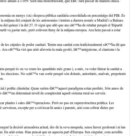
euros anuals a 1.059. Serà una monstruositat, que ERC farà passar de manera cínica.
utonomia en menys (sic) despesa pública sanitària consolidada en percentatge del PIB. És
a la mitjana del conjunt de les autonomies i teníem a darrera només a Madrid i a Balears.
el quinze i la del 27. O sigui que allò que ara sâ€™ha de retallar perquè el Tripartit
partit va gastar més, però estàvem lluny de la mitjana europea. Ara hem passat a estar
de les cúpules de poder sanitari. Tenim una sanitat com tradicionalment sâ€™ha dit que
 Ara sâ€™ha vist que això afavoria la mala gestió, lâ€™amiguisme, el clanisme i la
ia perquè és on va veure les quantitats més grans i, a més, va voler lliurar la sanitat a
es eleccions. No seâ€™n van sortir perquè són dolents, autoritaris, malvats, prepotents
en.
ocial i polític clientelar. Quan surten dâ€™aquest paradigma estan perduts. Són amos de
 dâ€™un determinat nivell de complexitat aquell sistema rural no serveix.
car plantes i sales dâ€™operacions. Però no pas en superestructura política. Les
 serveixen, excepte per a col·locar-hi amics i parents, així com cobrar dietes per
ué la decisió arrasadora actual, des de la seva moqueta, sense haver gestionat i ni tan
sigui. En això estan. Han pensat que en aquesta part d'Europa- ben singular, com acredita