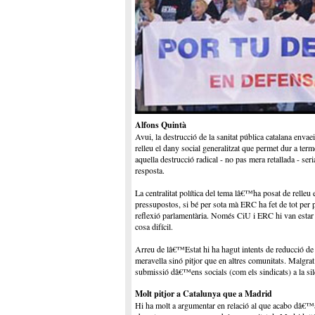
Alfons Quintà
Avui, la destrucció de la sanitat pública catalana envae
relleu el dany social generalitzat que permet dur a te
aquella destrucció radical - no pas mera retallada - ser
resposta.
La centralitat política del tema lâ€™ha posat de relleu 
pressupostos, si bé per sota mà ERC ha fet de tot per
reflexió parlamentària. Només CiU i ERC hi van estar 
cosa difícil.
Arreu de lâ€™Estat hi ha hagut intents de reducció de l
meravella sinó pitjor que en altres comunitats. Malgra
submissió dâ€™ens socials (com els sindicats) a la sile
Molt pitjor a Catalunya que a Madrid
Hi ha molt a argumentar en relació al que acabo dâ€