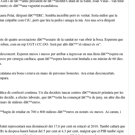
elí i de lâ€™antic president de lâ€™Institut Català de la Salut, Joan Viñas - van tenir
it punts) és dâ€™una vaguetat escandalosa.
Laura Pelai, dirigent dâ€™ERC. Sembla increïble però és veritat. Seria millor que la
an culpable com CiU, però que tira la pedra i amaga la mà. Ara una seva dirigent
nts de quatre associacions dâ€™usuaris de la sanitat no van obrir la boca. Esperem que
e reben, com en rep UGT i CC.OO. Serà per allò dâ€™“el silenci és or”.
desconcert. Esperen mesos i mesos per arribar a ingressar en una llista dâ€™espera on
os per cirurgia cardíaca, quan lâ€™espera havia estat limitada a un màxim de 60 dies.
a.
catalana era bona i estava en mans de persones honestes. Ara estan desconcertats.
empara.
lítica de confusió continua. Un dia decideix tancar centres dâ€™atenció primària per les
ltre decidir, a efectes laborals, que lâ€™estiu ha començat lâ€™u de juny, un altre dia diu
entenars de milions dâ€™euros.
€™hagin de retallar en 700 o 800 milions dâ€™euros en només sis mesos. Ai caram, i
alut representarà una disminució del 17,6 per cent en relació al 2010. També callarà que
B) la despesa haurà baixat del 5 per cent al 4,3 per cent, malgrat que el PIB també sigui