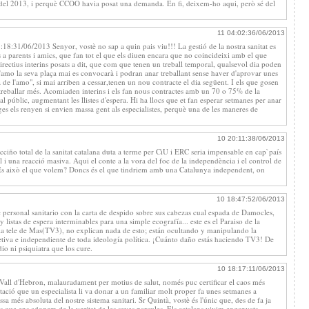
er del 2013, i perquè CCOO havia posat una demanda. En fi, deixem-ho aqui, però sé del
11 04:02:36/06/2013
8:31/06/2013 Senyor, vostè no sap a quin pais viu!!! La gestió de la nostra sanitat es
 a parents i amics, que fan tot el que els diuen encara que no coincideixi amb el que
irectius interins posats a dit, que com que tenen un treball temporal, qualsevol dia poden
 l'amo la seva plaça mai es convocarà i podran anar treballant sense haver d'aprovar unes
de l'amo", si mai arriben a cessar,tenen un nou contracte el dia següent. I els que gosen
a treballar més. Acomiaden interins i els fan nous contractes amb un 70 o 75% de la
l públic, augmentant les llistes d'espera. Hi ha llocs que et fan esperar setmanes per anar
tges els renyen si envien massa gent als especialistes, perquè una de les maneres de
10 20:11:38/06/2013
ciño total de la sanitat catalana duta a terme per CiU i ERC seria impensable en cap`país
l i una reacció masiva. Aqui el conte a la vora del foc de la independència i el control de
 És això el que volem? Doncs és el que tindriem amb una Catalunya independent, on
10 18:47:52/06/2013
personal sanitario con la carta de despido sobre sus cabezas cual espada de Damocles,
y listas de espera interminables para una simple ecografía... este es el Paraiso de la
 tele de Mas(TV3), no explican nada de esto; están ocultando y manipulando la
tiva e independiente de toda ideología política. ¡Cuánto daño estás haciendo TV3! De
o ni psiquiatra que los cure.
10 18:17:11/06/2013
 Vall d'Hebron, malauradament per motius de salut, només puc certificar el caos més
stació que un especialista li va donar a un familiar molt proper fa unes setmanes a
ssa més absoluta del nostre sistema sanitari. Sr Quintà, vostè és l'únic que, des de fa ja
s que ens adonem de la veritat de les seves paraules. Els catalans vivim enganyats,