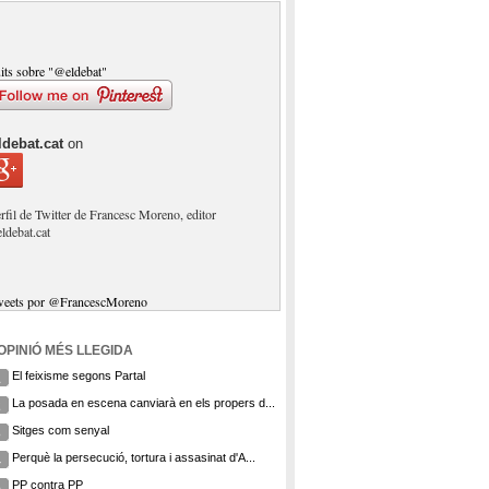
its sobre "@eldebat"
ldebat.cat
on
rfil de Twitter de Francesc Moreno, editor
eldebat.cat
weets por @FrancescMoreno
'OPINIÓ MÉS LLEGIDA
El feixisme segons Partal
1
La posada en escena canviarà en els propers d...
2
Sitges com senyal
3
Perquè la persecució, tortura i assasinat d'A...
4
PP contra PP
5