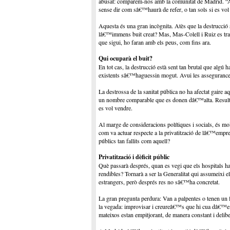
abusat: comparem-nos amb la comunitat de Madrid. “A Ma
sense dir com sâ€™haurà de refer, o tan sols si es vol 
Aquesta és una gran incògnita. Atès que la destrucció s
lâ€™immens buit creat? Mas, Mas-Colell i Ruiz es traur
que sigui, ho faran amb els peus, com fins ara.
Qui ocuparà el buit?
En tot cas, la destrucció està sent tan brutal que algú
existents sâ€™haguessin mogut. Avui les assegurances
La destrossa de la sanitat pública no ha afectat gaire a
un nombre comparable que es donen dâ€™alta. Resulta e
es vol vendre.
Al marge de consideracions polítiques i socials, és mol
com va actuar respecte a la privatització de lâ€™empre
públics tan fallits com aquell?
Privatització i dèficit públic
Què passarà després, quan es vegi que els hospitals h
rendibles? Tornarà a ser la Generalitat qui assumeixi e
estrangers, però després res no sâ€™ha concretat.
La gran pregunta perdura: Van a palpentes o tenen un f
la vegada: improvisar i creureâ€™s que hi cua dâ€™empr
mateixos estan empitjorant, de manera constant i delib