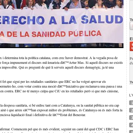
Tu
E
ix i determina tota la política catalana, com crec haver demostrat. A la vegada posa de
Pe
rme força impunement el discurs mil·lenarista dâ€™Artur Mas. Si aquell discurs no existís
d'
ia impossible. Qui es pregunti de què li serveix aquell discurs demagògic, ja té una
el fet que sigui per les retallades sanitàries que ERC no ha volgut aprovar els
T
 permetre-ho, com votar contra una moció dâ€™Iniciativa que reclamava una pausa i una
en contra. ERC no té menys culpa que CiU en les retallades però si que més cinisme,
L
a despesa sanitària, si bé enlloc tant com a Catalunya, on la sanitat pública no era cap
t això i que arreu sâ€™han exposat millor els problemes, és Catalunya on és més forta la
nciosa liquidació final i definitiva de lâ€™Estat del Benestar.
™afirmar. Comencem pel que és més evident, seguint un camí del qual CDC i ERC han