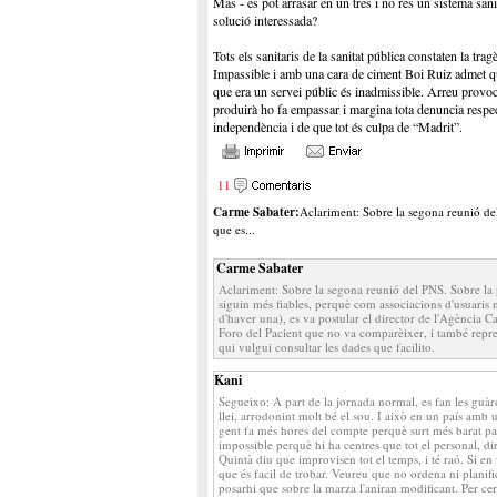
Mas - es pot arrasar en un tres i no res un sistema san
solució interessada?
Tots els sanitaris de la sanitat pública constaten la tra
Impassible i amb una cara de ciment Boi Ruiz admet que
que era un servei públic és inadmissible. Arreu provoc
produirà ho fa empassar i margina tota denuncia respect
independència i de que tot és culpa de “Madrit”.
11
Carme Sabater:
Aclariment: Sobre la segona reunió del
que es...
Carme Sabater
Aclariment: Sobre la segona reunió del PNS. Sobre la p
siguin més fiables, perquè com associacions d'usuaris 
d'haver una), es va postular el director de l'Agència C
Foro del Pacient que no va comparèixer, i també repre
qui vulgui consultar les dades que facilito.
Kani
Segueixo: A part de la jornada normal, es fan les guàr
llei, arrodonint molt bé el sou. I això en un país amb 
gent fa més hores del compte perquè surt més barat pag
impossible perquè hi ha centres que tot el personal, di
Quintà diu que improvisen tot el temps, i té raó. Si e
que és facil de trobar. Veureu que no ordena ni planific
posarhi que sobre la marza l'aniran modificant. Per cer