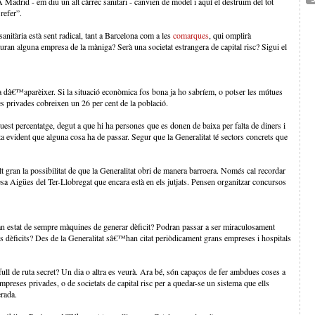
drid - em diu un alt càrrec sanitari - canvien de model i aquí el destruïm del tot
refer”.
anitària està sent radical, tant a Barcelona com a les
comarques
, qui omplirà
an alguna empresa de la màniga? Serà una societat estrangera de capital risc? Sigui el
 ha dâ€™aparèixer. Si la situació econòmica fos bona ja ho sabríem, o potser les mútues
 privades cobreixen un 26 per cent de la població.
quest percentatge, degut a que hi ha persones que es donen de baixa per falta de diners i
vident que alguna cosa ha de passar. Segur que la Generalitat té sectors concrets que
t gran la possibilitat de que la Generalitat obri de manera barroera. Només cal recordar
sa Aigües del Ter-Llobregat que encara està en els jutjats. Pensen organitzar concursos
an estat de sempre màquines de generar dèficit? Podran passar a ser miraculosament
ls dèficits? Des de la Generalitat sâ€™han citat periòdicament grans empreses i hospitals
ull de ruta secret? Un dia o altra es veurà. Ara bé, són capaços de fer ambdues coses a
eses privades, o de societats de capital risc per a quedar-se un sistema que ells
erada.