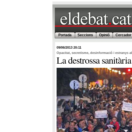
Portada
Seccions
Opinió
Cercador
09/06/2013
20:11
Opacitat, secretisme, desinformació i estranys al
La destrossa sanitària