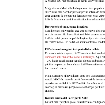
A Madrid sâ€™ha privatitzat la gestió dâ€™hospitals 
Malgrat això a Madrid hi ha hagut reaccions populars m
sâ€™hi ha dâ€™arribar passant per un infern de destruc
estar contents de no patir un demagog com Mas. Això exp
folla de Mas té un sentit i una finalitat immediata utilità
Destrucció sobtada, opaca i sectària
Com he escrit mil vegades crec que els canvis de sistem
és a dir la salut. Ho ha explicat molt bé el gran estudi
història ha fet que en un país hi hagi un tipus de siste
lâ€™altre model. Ho ha fet, en sentit contrari al mode
El Parlament marginat i els periodistes callats
Els canvis sobtats, opacs, dâ€™interès sectari, no deci
obrat com sâ€™ha acabat de fer a Catalunya
. Aquí es
- CiU havia qualificat mil vegades de pilastra bàsica. 
pública ho pateixen hora a hora. Lâ€™anomalia consistei
fer creure el contrari.
Mai a Catalunya hi havia hagut tanta por. La capacitat d
sanció. Mâ€™ho recorda un alt funcionari de la consel
departament de Salut de lâ€™emfàtic Pacte Nacional d
aconseguir massa res perquè està sent ofegat per CiU 
anàlisis.
Insòlita reunió del Pacte per la Salut
La font mâ€™explica que el conseller ni es va dignar a