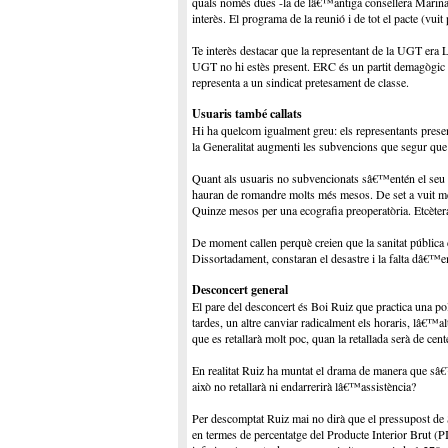
quals només dues -la de lâ€™antiga consellera Marina G
interès. El programa de la reunió i de tot el pacte (vu
Te interès destacar que la representant de la UGT era 
UGT no hi estès present. ERC és un partit demagògic t
representa a un sindicat pretesament de classe.
Usuaris també callats
Hi ha quelcom igualment greu: els representants prese
la Generalitat augmenti les subvencions que segur qu
Quant als usuaris no subvencionats sâ€™entén el seu 
hauran de romandre molts més mesos. De set a vuit mes
Quinze mesos per una ecografia preoperatòria. Etcèter
De moment callen perquè creien que la sanitat pública 
Dissortadament, constaran el desastre i la falta dâ€™
Desconcert general
El pare del desconcert és Boi Ruiz que practica una po
tardes, un altre canviar radicalment els horaris, lâ€™a
que es retallarà molt poc, quan la retallada serà de c
En realitat Ruiz ha muntat el drama de manera que sâ
això no retallarà ni endarrerirà lâ€™assistència?
Per descomptat Ruiz mai no dirà que el pressupost de S
en termes de percentatge del Producte Interior Brut (PI