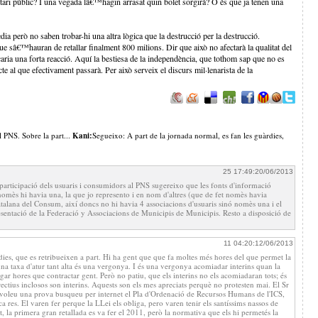
itari públic? I una vegada lâ€™hagin arrasat quin bolet sorgirà? O és que ja tenen una
gèdia però no saben trobar-hi una altra lògica que la destrucció per la destrucció.
 sâ€™hauran de retallar finalment 800 milions. Dir que això no afectarà la qualitat del
aria una forta reacció. Aquí la bestiesa de la independència, que tothom sap que no es
e al que efectivament passarà. Per això serveix el discurs mil·lenarista de la
 PNS. Sobre la part...
Kani:
Segueixo: A part de la jornada normal, es fan les guàrdies,
25 17:49:20/06/2013
articipació dels usuaris i consumidors al PNS sugereixo que les fonts d'informació
nomès hi havia una, la que jo represento i en nom d'altres (que de fet nomès havia
atalana del Consum, així doncs no hi havia 4 associacions d'usuaris sinó nomès una i el
sentació de la Federació y Associacions de Municipis de Municipis. Resto a disposició de
11 04:20:12/06/2013
dies, que es retribueixen a part. Hi ha gent que que fa moltes més hores del que permet la
una taxa d'atur tant alta és una vergonya. I és una vergonya acomiadar interins quan la
ar hores que contractar gent. Però no patiu, que els interins no els acomiadaran tots; és
rectius inclosos son interins. Aquests son els mes apreciats perquè no protesten mai. El Sr
n voleu una prova busqueu per internet el Pla d'Ordenació de Recursos Humans de l'ICS,
a res. El varen fer perque la LLei els obliga, pero varen tenir els santíssims nassos de
t, la primera gran retallada es va fer el 2011, però la normativa que els hi permetés la