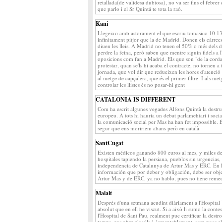
retallada(de validesa dubtosa), no va ser fins el febr
que parlo i el Sr Quintá te tota la raó.
Kani
Llegeixo amb astorament el que escriu tomasico 10 13:1
infinitament pitjor que la de Madrid. Donen els càrrecs
diuen les lleis. A Madrid no tenen el 50% o més dels d
perdre la feina, però saben que mentre siguin fidels a
oposicions com fan a Madrid. Els que son "de la corda 
protestar, quan se'ls hi acaba el contracte, no tornen 
jornada, que vol dir que redueixen les hores d'atenció a
al metge de capçalera, que és el primer filtre. I als me
controlar les llistes és no posar-hi gent
CATALONIA IS DIFFERENT
Com ha escrit algunes vegades Alfons Quintà la destruc
europeu. A tots hi hauria un debat parlamehtari i socia
la comunicació social per Mas ha han fet impossible.
segur que ens moririem abans però en català.
SantCugat
Existen médicos ganando 800 euros al mes, y miles de 
hospitales tapiendo la persiana, pueblos sin urgencias, 
independencia de Catalunya de Artur Mas y ERC. En la
información que por deber y obligación, debe ser obje
Artur Mas y de ERC, ya no hablo, pues no tiene remedi
Malalt
Després d'una setmana acudint diàriament a l'Hospital
absolut que en ell he viscut. Si a això li sumo la conte
l'Hospital de Sant Pau, realment puc certificar la destro
temps, ens obre els ulls i, lamentablement, som pocs el