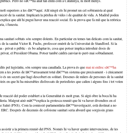
públics. Però no sâ€™ha anat tan enllà com a Catalunya, ni molt menys.
olt superiors a les dâ€™aquí. Allí ningú els hi promet un cel sobiranista al qual
ció de la sanitat. Implicarà la pèrdua de vides i de qualitat de vida. A Madrid poden
lica que allí hi pugui haver una reacció social. És la prova que fa mil que la retòrica
ria, i funesta.
a sanitari sobtats són sempre dolents. En particular en temes tan delicats com la sanitat,
ós de la sanitat Victor R. Fuchs, professor emèrit de la Universitat de Standford. Si la
ma - privat o públic - és bo adaptar-lo, cosa que potser implica introduir dosis de
l privat, el President Obama. Potser també caldrà canviar-lo però mai sobtadament.
dits pel legislatiu, són sempre una canallada. La prova és que
mai ni enlloc sâ€™ha
tem a les portes de lâ€™arrasament total dâ€™un sistema que precisament - i cínicament
No és un secret que hagi descobert en solitari. Desenes de milers de persones de la sanitat
x en que hi ha miserables disfressats de periodistes que callen i alguns fins i tot volen
e reacció del poder establert a la Generalitat és molt gran. Si algú obre la boca hi ha
leria. Malgrat això mâ€™explica la grotesca reunió que hi va haver divendres en el
e Salut (PNS). Com la comissió parlamentària dâ€™investigació, està destinat a no
i ERC. Després de decennis de cofoisme sanitari seria absurd que sorgissin grans
 assistir a la primera reunió del PNS. Només hi va haver quatre intervencions, de les