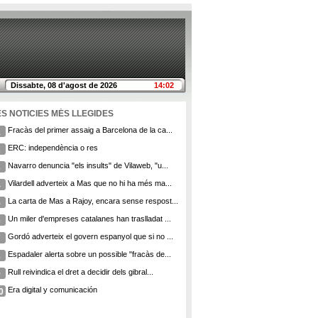
Dissabte, 08 d'agost de 2026
14:02
ES NOTICIES MÉS LLEGIDES
Fracàs del primer assaig a Barcelona de la ca...
1
ERC: independència o res
2
Navarro denuncia "els insults" de Vilaweb, "u...
3
Vilardell adverteix a Mas que no hi ha més ma...
4
La carta de Mas a Rajoy, encara sense respost...
5
Un miler d'empreses catalanes han traslladat ...
6
Gordó adverteix el govern espanyol que si no ...
7
Espadaler alerta sobre un possible "fracàs de...
8
Rull reivindica el dret a decidir dels gibral...
9
Era digital y comunicación
0