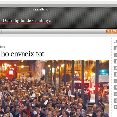
castellano
L
iats
 ho envaeix tot
1