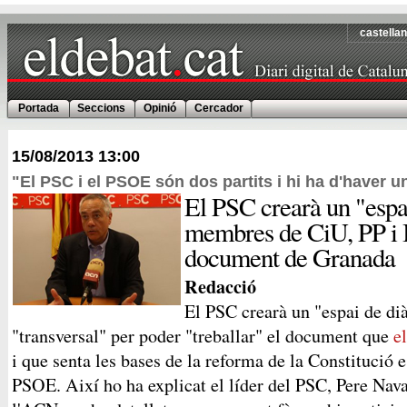
castella
Portada
Seccions
Opinió
Cercador
15/08/2013
13:00
"El PSC i el PSOE són dos partits i hi ha d'haver u
El PSC crearà un "espa
membres de CiU, PP i I
document de Granada
Redacció
El PSC crearà un "espai de di
"transversal" per poder "treballar" el document que
e
i que senta les bases de la reforma de la Constitució 
PSOE. Així ho ha explicat el líder del PSC, Pere Nava