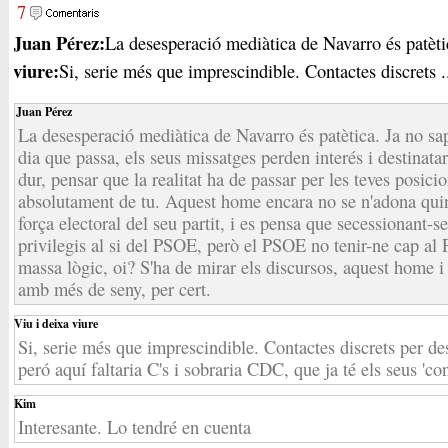
7
Juan Pérez:
La desesperació mediàtica de Navarro és patètic
viure:
Si, serie més que imprescindible. Contactes discrets .
Juan Pérez
La desesperació mediàtica de Navarro és patètica. Ja no sap
dia que passa, els seus missatges perden interés i destinata
dur, pensar que la realitat ha de passar per les teves posici
absolutament de tu. Aquest home encara no se n'adona quin
força electoral del seu partit, i es pensa que secessionant-
privilegis al si del PSOE, però el PSOE no tenir-ne cap a
massa lògic, oi? S'ha de mirar els discursos, aquest home i
amb més de seny, per cert.
Viu i deixa viure
Si, serie més que imprescindible. Contactes discrets per d
peró aquí faltaria C's i sobraria CDC, que ja té els seus 'co
Kim
Interesante. Lo tendré en cuenta