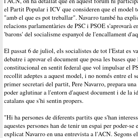
l'ACN, on ha detallat que en aquest fòrum hi partic
el Partit Popular i ICV que consideren que el model te
"amb el que es pot treballar". Navarro també ha expli
relacions parlamentàries de PSC i PSOE s'aprovarà en
'barons' del socialisme espanyol de l'encallament d'a
El passat 6 de juliol, els socialistes de tot l'Estat es
debatre i aprovar el document que posa les bases que 
constitucional en sentit federal que vol impulsar el 
recollit adeptes a aquest model, i no només entre el se
primer secretari del partit, Pere Navarro, prepara una
poder aglutinar a l'entorn d'aquest document i de la id
catalans que s'hi sentin propers.
"Hi ha persones de diferents partits que s'han interes
aquestes persones han de tenir un espai per poder-se e
explicat Navarro en una entrevista a l'ACN. Segons el 