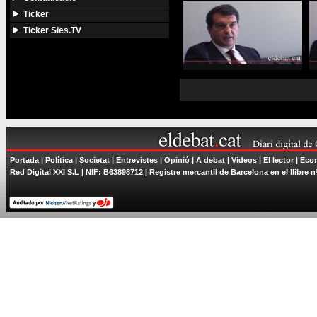
Ticker
Ticker Sies.TV
Portada
|
Política
|
Societat
|
Entrevistes
|
Opinió
|
A debat
|
Videos
|
El lector
|
Econ
Red Digital XXI S.L | NIF: B63898712 | Registre mercantil de Barcelona en el llibre n