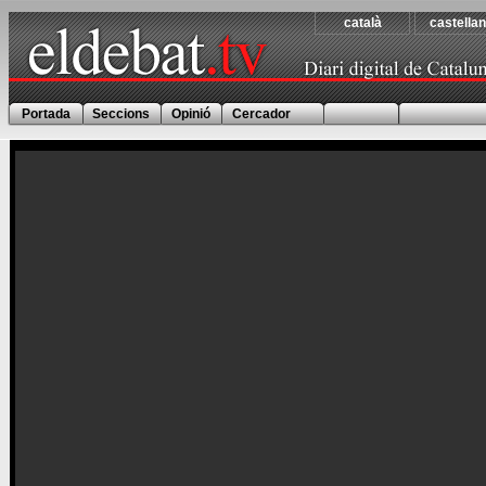
català
castella
Portada
Seccions
Opinió
Cercador