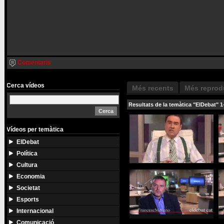
Comentaris
Cerca vídeos
Més recents
Més reprod
Resultats de la temàtica "ElDebat" 1
Vídeos per temàtica
ElDebat
Política
Cultura
Economia
Societat
Esports
Internacional
Comunicació