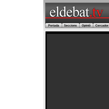
Portada
Seccions
Opinió
Cercador