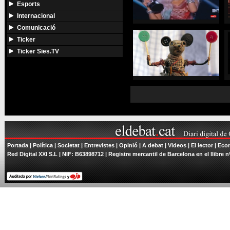
Esports
Internacional
Comunicació
Ticker
Ticker Sies.TV
Portada
|
Política
|
Societat
|
Entrevistes
|
Opinió
|
A debat
|
Videos
|
El lector
|
Econ
Red Digital XXI S.L | NIF: B63898712 | Registre mercantil de Barcelona en el llibre n