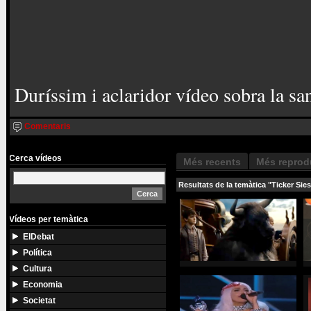
Duríssim i aclaridor vídeo sobra la san
Comentaris
Cerca vídeos
Més recents
Més reprod
Resultats de la temàtica "Ticker Sie
Vídeos per temàtica
ElDebat
Política
Cultura
Economia
Societat