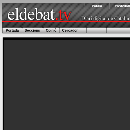
català
castella
Portada
Seccions
Opinió
Cercador