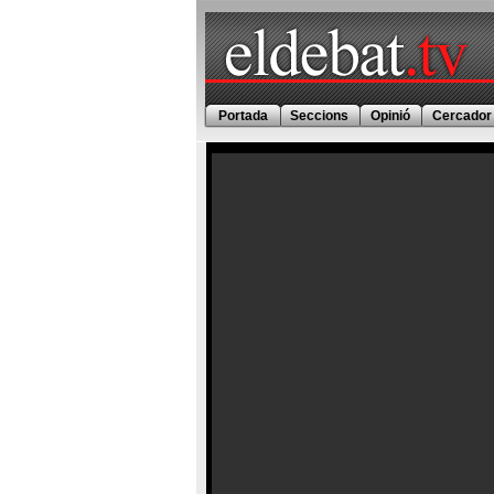
Portada
Seccions
Opinió
Cercador