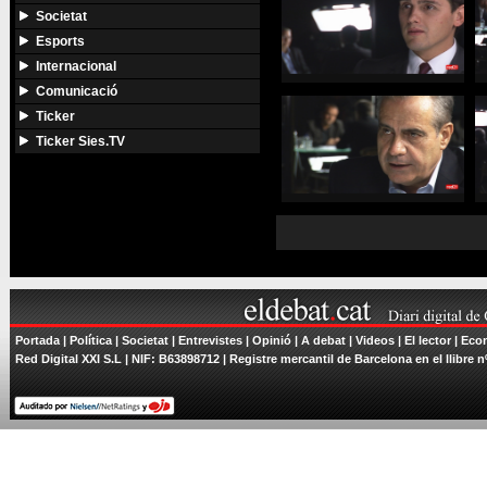
Societat
Esports
Internacional
Comunicació
Ticker
Ticker Sies.TV
Portada
|
Política
|
Societat
|
Entrevistes
|
Opinió
|
A debat
|
Videos
|
El lector
|
Econ
Red Digital XXI S.L | NIF: B63898712 | Registre mercantil de Barcelona en el llibre n