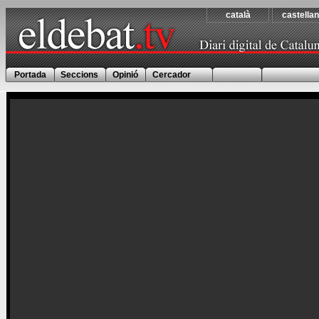
català
castella
Portada
Seccions
Opinió
Cercador