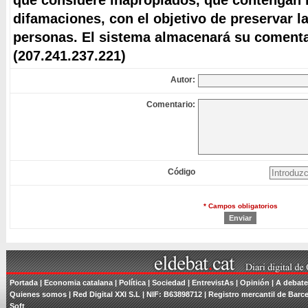
que considere inapropiados, que contengan i
difamaciones, con el objetivo de preservar l
personas. El sistema almacenará su comentar
(207.241.237.221)
Autor:
Comentario:
Código
* Campos obligatorios
Portada
| Economia catalana |
Política
|
Sociedad
|
EntrevistAs
|
Opinión
|
A debate
Quienes somos
| Red Digital XXI S.L | NIF: B63898712 | Registro mercantil de Barce
Soft