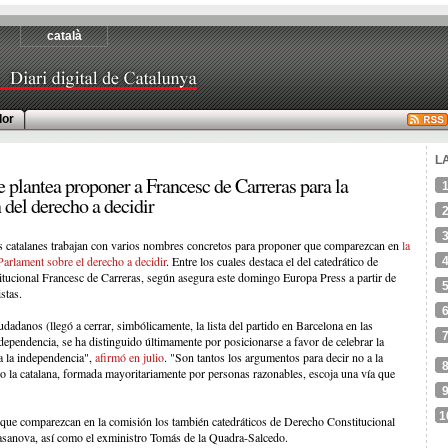
català
or
L
 plantea proponer a Francesc de Carreras para la
del derecho a decidir
as catalanes trabajan con varios nombres concretos para proponer que comparezcan en
la
arlament sobre el derecho a decidir
. Entre los cuales destaca el del catedrático de
itucional Francesc de Carreras, según asegura este domingo Europa Press a partir de
stas.
adanos (llegó a cerrar, simbólicamente, la lista del partido en Barcelona en las
dependencia, se ha distinguido últimamente por posicionarse a favor de celebrar la
 la independencia",
afirmó en julio
. "Son tantos los argumentos para decir no a la
 la catalana, formada mayoritariamente por personas razonables, escoja una vía que
1
 que comparezcan en la comisión los también catedráticos de Derecho Constitucional
sanova, así como el exministro Tomás de la Quadra-Salcedo.