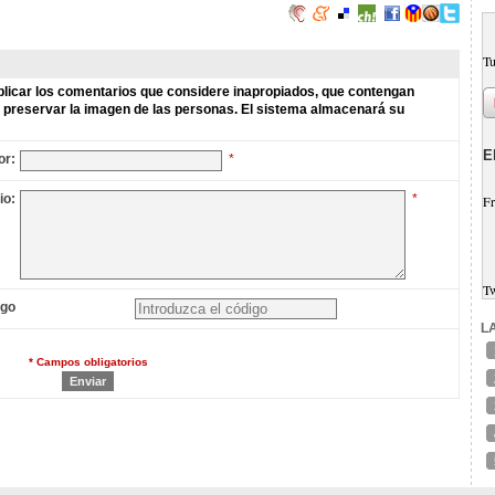
Tu
licar los comentarios que considere inapropiados, que contengan
de preservar la imagen de las personas. El sistema almacenará su
E
or:
*
io:
*
Fr
T
igo
L
* Campos obligatorios