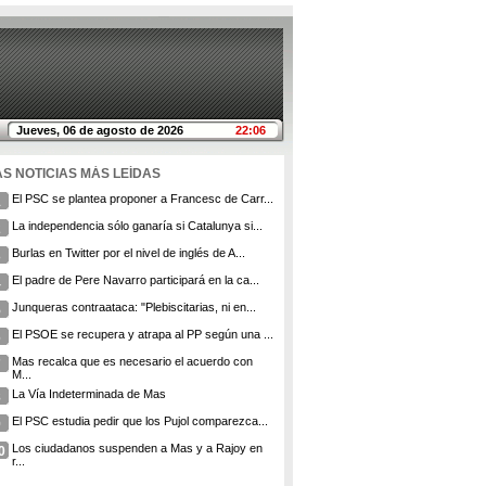
Jueves, 06 de agosto de 2026
22:06
AS NOTICIAS MÁS LEÍDAS
El PSC se plantea proponer a Francesc de Carr...
1
La independencia sólo ganaría si Catalunya si...
2
Burlas en Twitter por el nivel de inglés de A...
3
El padre de Pere Navarro participará en la ca...
4
Junqueras contraataca: "Plebiscitarias, ni en...
5
El PSOE se recupera y atrapa al PP según una ...
6
Mas recalca que es necesario el acuerdo con
7
M...
La Vía Indeterminada de Mas
8
El PSC estudia pedir que los Pujol comparezca...
9
Los ciudadanos suspenden a Mas y a Rajoy en
0
r...