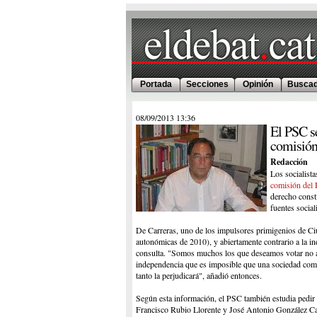
Portada
Secciones
Opinión
Buscad
08/09/2013
13:36
El PSC se
comisión 
Redacción
Los socialist
comisión del P
derecho const
fuentes sociali
De Carreras, uno de los impulsores primigenios de Ciud
autonómicas de 2010), y abiertamente contrario a la in
consulta. "Somos muchos los que deseamos votar no a
independencia que es imposible que una sociedad como
tanto la perjudicará", añadió entonces.
Según esta información, el PSC también estudia pedir
Francisco Rubio Llorente y José Antonio González Ca