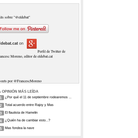
its sobre "@eldebat"
ldebat.cat
on
Perfil de Twitter de
ancesc Moreno, editor de eldebat.cat
weets por @FrancescMoreno
A OPINIÓN MÁS LEÍDA
¿Por qué el 11 de septiembre rodearemos ...
1
Total acuerdo entre Rajoy y Mas
2
El flautista de Hamelin
3
¿Quién ha de cambiar esto...?
4
Mas fondea la nave
5