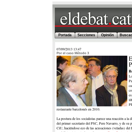
Portada
Secciones
Opinión
Buscad
07/09/2013
13:47
Por el caso Método 3
E
P
R
Lo
Pa
ca
co
es
úl
PP
restaurante barcelonés en 2010.
La postura de los socialistas parece una reacción a l
del primer secretario del PSC, Pere Navarro, y de su p
CiU, haciéndose eco de las acusaciones (veladas) del