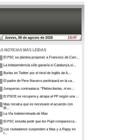
Jueves, 06 de agosto de 2026
13:47
AS NOTICIAS MÁS LEÍDAS
El PSC se plantea proponer a Francesc de Carr...
1
La independencia sólo ganaría si Catalunya si...
2
Burlas en Twitter por el nivel de inglés de A...
3
El padre de Pere Navarro participará en la ca...
4
Junqueras contraataca: "Plebiscitarias, ni en...
5
El PSOE se recupera y atrapa al PP según una ...
6
Mas recalca que es necesario el acuerdo con
7
M...
La Vía Indeterminada de Mas
8
El PSC estudia pedir que los Pujol comparezca...
9
Los ciudadanos suspenden a Mas y a Rajoy en
0
r...