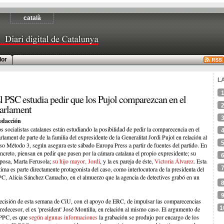
català
or
L
l PSC estudia pedir que los Pujol comparezcan en el
arlament
edacción
s socialistas catalanes están estudiando la posibilidad de pedir la comparecencia en el
rlament de parte de la familia del expresidente de la Generalitat Jordi Pujol en relación al
so Método 3, según asegura este sábado Europa Press a partir de fuentes del partido. En
ncreto, piensan en pedir que pasen por la cámara catalana el propio expresidente; su
posa, Marta Ferusola;
su hijo mayor, Jordi
, y la ex pareja de éste,
Victoria Álvarez
. Esta
tima es parte directamente protagonista del caso, como interlocutora de la presidenta del
C, Alicia Sánchez Camacho, en el almuerzo que la agencia de detectives grabó en un
a decisión de esta semana de CiU, con el apoyo de ERC, de impulsar las comparecencias
1
redecesor, el ex 'president' José Montilla, en relación al mismo caso. El argumento de
 PPC, es que
según algunas informaciones
la grabación se produjo por encargo de los