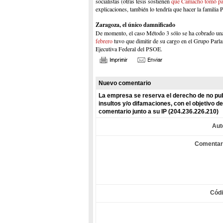
socialistas (otras tesis sostienen
que Camacho tomó pa
explicaciones, también lo tendría que hacer la famili
Zaragoza, el único damnificado
De momento, el caso Método 3 sólo se ha cobrado una v
febrero
tuvo que dimitir de su cargo en el Grupo Parla
Ejecutiva Federal del PSOE.
Nuevo comentario
La empresa se reserva el derecho de no pub
insultos y/o difamaciones, con el objetivo 
comentario junto a su IP (204.236.226.210)
Aut
Comentar
Cód