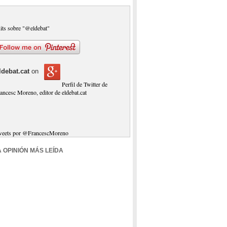
its sobre "@eldebat"
ldebat.cat
on
Perfil de Twitter de
ancesc Moreno, editor de eldebat.cat
weets por @FrancescMoreno
A OPINIÓN MÁS LEÍDA