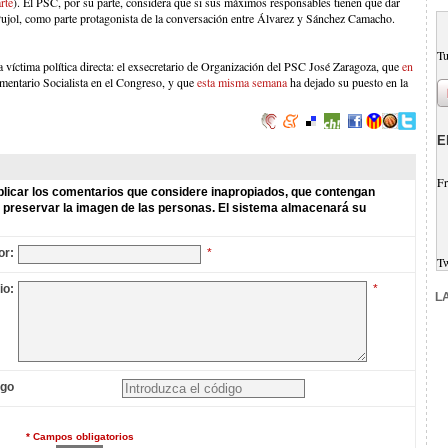
rte
). El PSC, por su parte, considera que si sus máximos responsables tienen que dar
a Pujol, como parte protagonista de la conversación entre Álvarez y Sánchez Camacho.
Tu
íctima política directa: el exsecretario de Organización del PSC José Zaragoza, que
en
mentario Socialista en el Congreso, y que
esta misma semana
ha dejado su puesto en la
E
Fr
licar los comentarios que considere inapropiados, que contengan
de preservar la imagen de las personas. El sistema almacenará su
or:
*
T
io:
*
L
igo
* Campos obligatorios