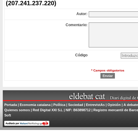
(207.241.237.220)
Autor:
Comentario:
Código
* Campos obligatorios
Portada
| Economia catalana |
Política
|
Sociedad
|
EntrevistAs
|
Opinión
|
A debate
Quienes somos
| Red Digital XXI S.L | NIF: B63898712 | Registro mercantil de Barce
Soft