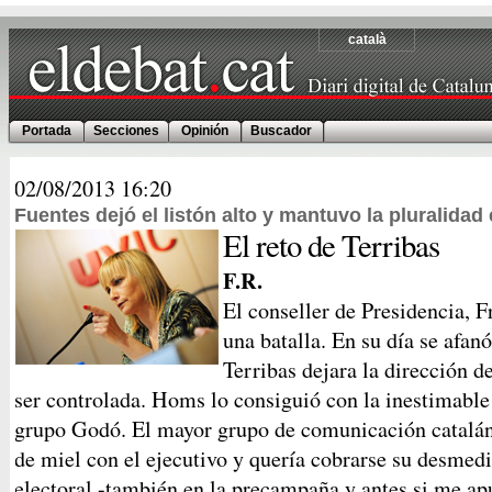
català
Portada
Secciones
Opinión
Buscador
02/08/2013
16:20
Fuentes dejó el listón alto y mantuvo la pluralida
El reto de Terribas
F.R.
El conseller de Presidencia, 
una batalla. En su día se afa
Terribas dejara la dirección 
ser controlada. Homs lo consiguió con la inestimable 
grupo Godó. El mayor grupo de comunicación catalán 
de miel con el ejecutivo y quería cobrarse su desme
electoral -también en la precampaña y antes si me apu