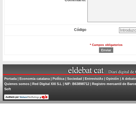
Comentario:
Código
* Campos obligatorios
Portada
| Economia catalana |
Política
|
Sociedad
|
EntrevistAs
|
Opinión
|
A debate
Quienes somos
| Red Digital XXI S.L | NIF: B63898712 | Registro mercantil de Barce
Soft