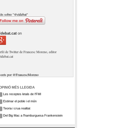
its sobre "@eldebat"
ldebat.cat
on
rfil de Twitter de Francesc Moreno, editor
eldebat.cat
weets por @FrancescMoreno
'OPINIÓ MÉS LLEGIDA
Les receptes letals de l'FMI
1
Estimar el poble i el món
2
Teoria i crua realitat
3
Del Big Mac a l'hamburguesa Frankenstein
4