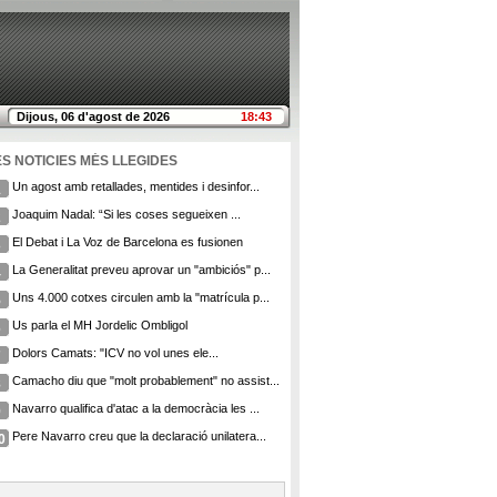
Dijous, 06 d'agost de 2026
18:43
ES NOTICIES MÉS LLEGIDES
Un agost amb retallades, mentides i desinfor...
1
Joaquim Nadal: “Si les coses segueixen ...
2
El Debat i La Voz de Barcelona es fusionen
3
La Generalitat preveu aprovar un "ambiciós" p...
4
Uns 4.000 cotxes circulen amb la "matrícula p...
5
Us parla el MH Jordelic Ombligol
6
Dolors Camats: "ICV no vol unes ele...
7
Camacho diu que "molt probablement" no assist...
8
Navarro qualifica d'atac a la democràcia les ...
9
Pere Navarro creu que la declaració unilatera...
0