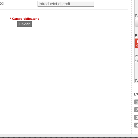
odi
Tu
* Camps obligatoris
E
Pe
d'
T
L