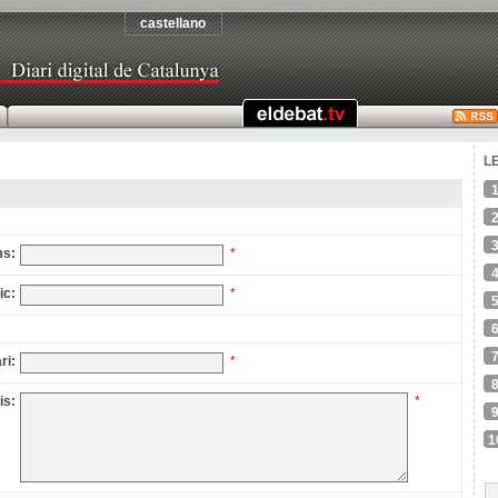
castellano
L
ms:
*
ic:
*
ri:
*
is:
*
1