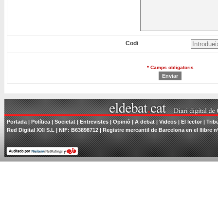
Codi
* Camps obligatoris
Portada
|
Política
|
Societat
|
Entrevistes
|
Opinió
|
A debat
|
Videos
|
El lector
|
Trib
Red Digital XXI S.L | NIF: B63898712 | Registre mercantil de Barcelona en el llibre n