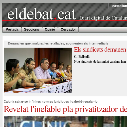
castella
Portada
Seccions
Opinió
Cercador
Denuncien que, malgrat les retallades, augmenten els intermediaris
Els sindicats demanen 
C. Bellsolà
Nou sindicats de la sanitat catalana han 
Caldria saltar-se infinites normes jurídiques i gairebé regalar-lo
Revelat l'inefable pla privatitzador d