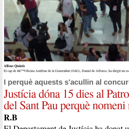
Alfons Quintà
El cap de lâ€™Oficina Antifrau de la Generalitat (OAG), Daniel de Alfonso, ha dirigit un escr
I perquè aquests s'acullin al concur
Justícia dóna 15 dies al Patr
del Sant Pau perquè nomeni 
R.B
El Departament de Justícia ha donat u