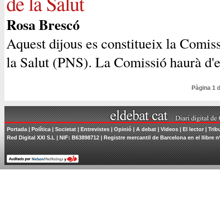
de la Salut
Rosa Brescó
Aquest dijous es constitueix la Comis
la Salut (PNS). La Comissió haurà d'e
Pàgina 1 
Portada
|
Política
|
Societat
|
Entrevistes
|
Opinió
|
A debat
|
Videos
|
El lector
|
Trib
Red Digital XXI S.L | NIF: B63898712 | Registre mercantil de Barcelona en el llibre n