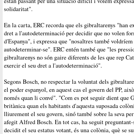
estan passant per una situació difícil i volem express
solidaritat".
En la carta, ERC recorda que els gibraltarenys "han e
dret a l'autodeterminació per decidir que no volen fo
d'Espanya", i expressa que "nosaltres també voldríe
autodeterminar-se". ERC entén també que "les pressi
gibraltarenys no són gaire diferents de les que rep Ca
exercir el seu dret a l'autodeterminació".
Segons Bosch, no respectar la voluntat dels gibraltare
el poder espanyol, en aquest cas el govern del PP, aix
només quan li convé". "Com es pot seguir dient que G
britànica quan els habitants d'aquesta suposada colò
lliurement el seu govern, sinó també sobre la seva per
afegit Alfred Bosch. En tot cas, ha seguit preguntant-s
decidit el seu estatus votant, és una colònia, què se 