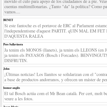
movido el culo para apoyo de los ciudadanos de a pie. Véa
cuentas multimillonarias. ¿Tanto "da" la política? Como p
vamos....
BENET
Si este fantoche es el portavoz de ERC al Parlament estamo
l'independentisme d'aquest PARTIT. qUIN MAL EM 
D'AQUESTA RALEA
Pere Sallavinera
Ja tenim els MONOS (llanets), ja tenim els LLEONS (en Jur
ja tenim els PAYASOS (Bosch i Forcades). BENVINGUT
DISFRUTIN.
John
¡Últimas noticias! Los llanitos se solidarizan con el "con
a base de productos andorranos, y ofrecen un máster de pe
humor anglès
El tal Bosch actúa com el Mr Bean català. Per cert, molt b
veure a les fotos.
Josep Maria