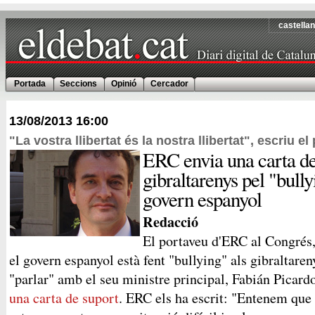
castella
Portada
Seccions
Opinió
Cercador
13/08/2013
16:00
"La vostra llibertat és la nostra llibertat", escriu 
ERC envia una carta de
gibraltarenys pel "bully
govern espanyol
Redacció
El portaveu d'ERC al Congrés
el govern espanyol està fent "bullying" als gibraltaren
"parlar" amb el seu ministre principal, Fabián Picard
una carta de suport
. ERC els ha escrit: "Entenem que 