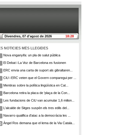
Divendres, 07 d'agost de 2026
18:28
ES NOTICIES MÉS LLEGIDES
Nova enganyifa: un pla de salut pública
1
El Debat i La Voz de Barcelona es fusionen
2
ERC envia una carta de suport als gibraltaren...
3
CiU i ERC veten que el Govern comparegui per ...
4
Mentiras sobre la política lingüística en Cat...
5
Barcelona retira la placa de 'plaça de la Con...
6
Les fundacions de CiU van acumular 1,6 milion...
7
L'alcalde de Sitges suspèn els tres edils del...
8
Navarro qualifica d'atac a la democràcia les ...
9
Àngel Ros demana que el lema de la Via Catala...
0