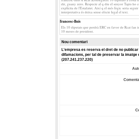
dir, guany zero. Respecte al q diu el senyor Tapis ho c
explícita de l'Estafatut. Així q el més lògic seria seguir
interpretativa és deixa sense efecte legal el text.
francesc-lluís
Els 10 diputats que perdrà ERC en favor de Rcat fan im
10 mesos de president.
Nou comentari
L'empresa es reserva el dret de no publicar 
difamacions, per tal de preservar la imatge 
(207.241.237.220)
Aut
Comenta
C