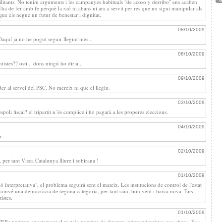
ilitants. No tenim arguments i les campanyes habituals "de acoso y derribo" ens acaben
'ha de fer amb fe perquè la raó ni abans ni ara a servit per res que no sigui manipular als
 que els negue un futur de benestar i dignitat.
08/10/2009
d0aquí ja no he pogut seguir llegint mes...
08/10/2009
istes?? osti... dons ningú ho diria...
09/10/2009
er al servei del PSC. No mereix ni que el llegiu.
03/10/2009
poli fiscal? el tripartit n´és complice i ho pagarà a les properes eleccions.
04/10/2009
r.
02/10/2009
 per tant Visca Catalunya lliure i sobirana !
01/10/2009
ó interpretativa", el problema seguirà sent el mateix. Les institucions de control de l'estat
s convé una democràcia de segona categoria, per tant siau, bon vent i barca nova. Ens
istes.
01/10/2009
 d'ERc tindrem exactament el mateix nombre de diputats independentistes que abans. És a