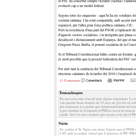
el PSC ha concebut sempre l'Estatut (l'actual i l'anter
evolució cap a un model federal.
Segons totes les enquestes - aquí hi ha els sondejos tr
societat catalana. I ha estat compartida, amb accent mo
espanyol, per l'altra gran força política catalana, CiU.
Però la resistència d'una part del PSOE a l'aplicació de 
d'aquests sectors socialistes, i la incògnita que plana 
desafecció i distanciament amb Espanya, del que el matei
Gregorio Peces Barba, el ponent socialista de la Consti
Si el Tribunal Constitucional fallés contra un Estatut, 
és molt possible que la posició federalista del PSC sor
Per això tant la sentència del Tribunal Constitucional so
eleccions catalanes de la tardor del 2010 i l'aspiració 
11 Comentaris
Trencaclosques
En una cosa estic d'acord amb alguns reagrupats. La br
van quedar fixats després de 23 anys de govern en solit
pot començar ja a predir que independentment del resul
q per reeditar-se el tripartit el PSZzzz havia de trenc
català. Això és una condició que encara avui dia el PS
Núria
En realitat el Sr. Tapia està dient: Espero que el PSOE n
CAT amb la realitat virtual que li interessa al PSC-PSOE 