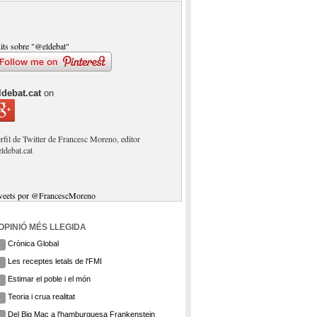
its sobre "@eldebat"
ldebat.cat
on
rfil de Twitter de Francesc Moreno, editor
eldebat.cat
weets por @FrancescMoreno
'OPINIÓ MÉS LLEGIDA
Crònica Global
1
Les receptes letals de l'FMI
2
Estimar el poble i el món
3
Teoria i crua realitat
4
Del Big Mac a l'hamburguesa Frankenstein
5