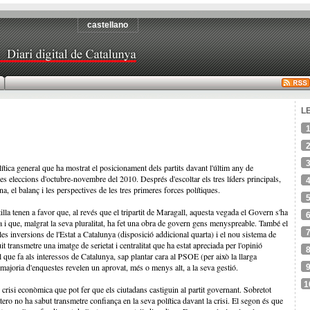
castellano
L
lítica general que ha mostrat el posicionament dels partits davant l'últim any de
es eleccions d'octubre-novembre del 2010. Després d'escoltar els tres líders principals,
a, el balanç i les perspectives de les tres primeres forces polítiques.
lla tenen a favor que, al revés que el tripartit de Maragall, aquesta vegada el Govern s'ha
ra i que, malgrat la seva pluralitat, ha fet una obra de govern gens menyspreable. També el
s inversions de l'Estat a Catalunya (disposició addicional quarta) i el nou sistema de
transmetre una imatge de serietat i centralitat que ha estat apreciada per l'opinió
 que fa als interessos de Catalunya, sap plantar cara al PSOE (per això la llarga
majoria d'enquestes revelen un aprovat, més o menys alt, a la seva gestió.
1
risi econòmica que pot fer que els ciutadans castiguin al partit governant. Sobretot
ro no ha sabut transmetre confiança en la seva política davant la crisi. El segon és que