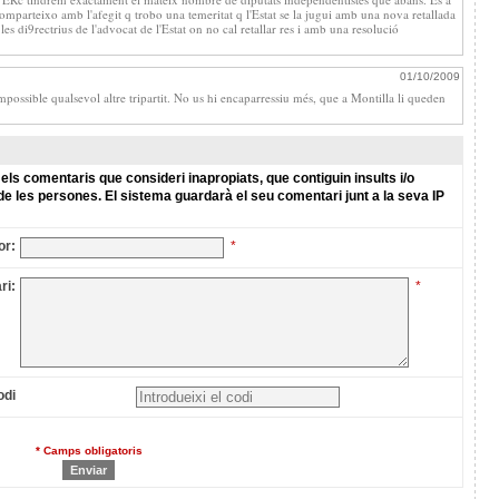
omparteixo amb l'afegit q trobo una temeritat q l'Estat se la jugui amb una nova retallada
 les di9rectrius de l'advocat de l'Estat on no cal retallar res i amb una resolució
01/10/2009
possible qualsevol altre tripartit. No us hi encaparressiu més, que a Montilla li queden
els comentaris que consideri inapropiats, que contiguin insults i/o
de les persones. El sistema guardarà el seu comentari junt a la seva IP
or:
*
ri:
*
odi
* Camps obligatoris