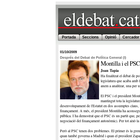
Portada
Seccions
Opinió
Cercador
01/10/2009
Després del Debat de Política General (I)
Montilla i el PSC
Joan Tapia
Ha finalitzat el debat de po
legislatura que acaba amb l
anem a analitzar, una per un
El PSC i el president Monti
mantingut tota la legislatu
desenvolupament de l'Estatut en dos assumptes claus, le
finançament. A més, el president Montilla ha aconseguit 
pública. I ha demostrat que el PSC és un partit que, pel
negociació del finançament autonòmic). Per tot això la 
Però al PSC tenen dos problemes. El primer és la greu c
quan també governa a Madrid i quan el president Zapate