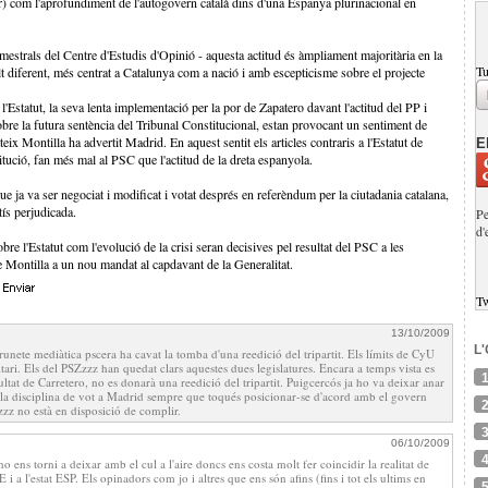
ior) com l'aprofundiment de l'autogovern català dins d'una Espanya plurinacional en
imestrals del Centre d'Estudis d'Opinió - aquesta actitud és àmpliament majoritària en la
Tu
lt diferent, més centrat a Catalunya com a nació i amb escepticisme sobre el projecte
l'Estatut, la seva lenta implementació per la por de Zapatero davant l'actitud del PP i
sobre la futura sentència del Tribunal Constitucional, estan provocant un sentiment de
x Montilla ha advertit Madrid. En aquest sentit els articles contraris a l'Estatut de
E
tució, fan més mal al PSC que l'actitud de la dreta espanyola.
que ja va ser negociat i modificat i votat després en referèndum per la ciutadania catalana,
tís perjudicada.
Pe
d'
bre l'Estatut com l'evolució de la crisi seran decisives pel resultat del PSC a les
de Montilla a un nou mandat al capdavant de la Generalitat.
T
13/10/2009
L
unete mediàtica pscera ha cavat la tomba d'una reedició del tripartit. Els límits de CyU
ari. Els del PSZzzz han quedat clars aquestes dues legislatures. Encara a temps vista es
tat de Carretero, no es donarà una reedició del tripartit. Puigcercós ja ho va deixar anar
ar la disciplina de vot a Madrid sempre que toqués posicionar-se d'acord amb el govern
zzz no està en disposició de complir.
06/10/2009
o ens torni a deixar amb el cul a l'aire doncs ens costa molt fer coincidir la realitat de
i a l'estat ESP. Els opinadors com jo i altres que ens són afins (fins i tot els ultims en