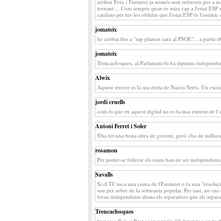
arribar Foix i Fuentes) ja només som referents per a m
tornant ... Com sempre quan es mira cap a l'estat ESP s
catalans per fer-los oblidar que l'estat ESP és l'enemic
jomateix
he arribat fins a "sap plantar cara al PSOE"... a partir 
jomateix
Trencaclosques, al Parlament hi ha diputats independent
Alwix
Aquest senyor es la ma dreta de Narcis Serra. Un escud
jordi cruells
com és que en aquest digital no es fa mai esment de l´es
Antoni Ferret i Soler
S'ha fet una bona obra de govern, però s'ha de millora
rosamon
Per poder-se federar els estats han de ser independents,
Savalls
Si el TC toca una coma de l'Estatutet o fa una "resoluci
son per sobre de la sobirania popular. Per tant, no en
feran independents abans els separadors que els separat
Trencaclosques
francesc-lluís si Rcat aconsegueix 10 diputats a costa