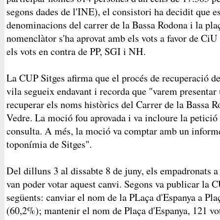
segons dades de l'INE), el consistori ha decidit que e
denominacions del carrer de la Bassa Rodona i la plaç
nomenclàtor s'ha aprovat amb els vots a favor de CiU 
els vots en contra de PP, SGI i NH.
La CUP Sitges afirma que el procés de recuperació de
vila segueix endavant i recorda que "varem presenta
recuperar els noms històrics del Carrer de la Bassa R
Vedre. La moció fou aprovada i va incloure la petició
consulta. A més, la moció va comptar amb un informe
toponímia de Sitges".
Del dilluns 3 al dissabte 8 de juny, els empadronats 
van poder votar aquest canvi. Segons va publicar la CU
següents: canviar el nom de la PLaça d'Espanya a Pla
(60,2%); mantenir el nom de Plaça d'Espanya, 121 vo