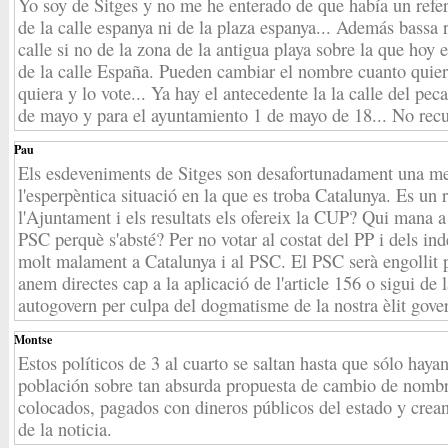
Yo soy de Sitges y no me he enterado de que había un ref
de la calle espanya ni de la plaza espanya... Además bassa
calle si no de la zona de la antigua playa sobre la que hoy 
de la calle España. Pueden cambiar el nombre cuanto quier
quiera y lo vote... Ya hay el antecedente la la calle del p
de mayo y para el ayuntamiento 1 de mayo de 18... No recu
Pau
Els esdeveniments de Sitges son desafortunadament una me
l'esperpèntica situació en la que es troba Catalunya. Es un
l'Ajuntament i els resultats els ofereix la CUP? Qui mana 
PSC perquè s'absté? Per no votar al costat del PP i dels 
molt malament a Catalunya i al PSC. El PSC serà engollit p
anem directes cap a la aplicació de l'article 156 o sigui de 
autogovern per culpa del dogmatisme de la nostra èlit gove
Montse
Estos políticos de 3 al cuarto se saltan hasta que sólo hay
población sobre tan absurda propuesta de cambio de nombre.
colocados, pagados con dineros públicos del estado y cre
de la noticia.