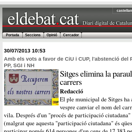
castella
Portada
Seccions
Opinió
Cercador
30/07/2013
10:53
Amb els vots a favor de CiU i CUP, l'abstenció del 
PP, SGI i NH
Sitges elimina la parau
carrers
Redacció
El ple municipal de Sitges ha 
vespre canviar el nom del carr
vila. Després d'un "procés de participació ciutadana"
(malgrat que aquesta "participació ciutadana" és qüe
participar només 614 persones d'un cens de 17.383 pe