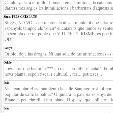
Catalunya serà el millor homenatge als milions de catalans q
darrers tres segles les humiliacions i barbaritats d'aquests s
Sitges PELS CATALANS
Sitges, NO VOL cap referencia al seu municipi que faixi ref
espanyols tampoc els voleu? el catalans que tambe se sente
en sembla que un poble que VIU DEL TIRISME, es poc i
ODI.
Poiuyt
Oriolo, deja las drogas. Ni una sola de tus afirmaciones es 
Oriolo
cognatus: que haurà fet??? no res... prohibir el català, bom
nova planta, espoli fiscal i cultural... res... petiteses...
Iván
Va a cambiar el ayuntamiento la calle Santiago rusinol por
popular de calle la palma? O quitara la palabra espanya de
Blanc al peu clavell al niu, blanc d'Espanya que enlluerna le
Iván