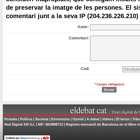
de preservar la imatge de les persones. El s
comentari junt a la seva IP (204.236.226.210)
Autor:
Comentari:
Codi
* Camps obligatoris
Portada
|
Política
|
Societat
|
Entrevistes
|
Opinió
|
A debat
|
Videos
|
El lector
|
Trib
Red Digital XXI S.L | NIF: B63898712 | Registre mercantil de Barcelona en el llibre n