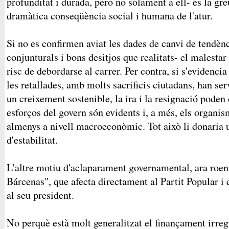
profunditat i durada, però no solament a ell- és la gr
dramàtica conseqüència social i humana de l'atur.
Si no es confirmen aviat les dades de canvi de tendè
conjunturals i bons desitjos que realitats- el malesta
risc de debordarse al carrer. Per contra, si s'evidencia 
les retallades, amb molts sacrificis ciutadans, han ser
un creixement sostenible, la ira i la resignació poden
esforços del govern són evidents i, a més, els organis
almenys a nivell macroeconòmic. Tot això li donaria
d'estabilitat.
L'altre motiu d'aclaparament governamental, ara roent,
Bárcenas", que afecta directament al Partit Popular i q
al seu president.
No perquè està molt generalitzat el finançament irregu