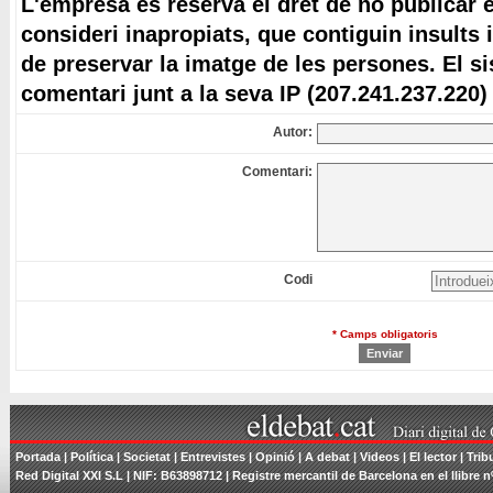
L'empresa es reserva el dret de no publicar 
consideri inapropiats, que contiguin insults 
de preservar la imatge de les persones. El s
comentari junt a la seva IP (207.241.237.220)
Autor:
Comentari:
Codi
* Camps obligatoris
Portada
|
Política
|
Societat
|
Entrevistes
|
Opinió
|
A debat
|
Videos
|
El lector
|
Trib
Red Digital XXI S.L | NIF: B63898712 | Registre mercantil de Barcelona en el llibre n