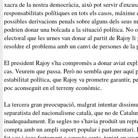
xacra de la nostra democràcia, això pot servir d'excu
responsabilitats polítiques en tots els casos, máxime e
possibles derivacions penals sobre alguns dels seus 
podrien donar una bolcada a la situació política. No o
electoral que les urnes van donar al partit de Rajoy l
resoldre el problema amb un canvi de persones de la 
El president Rajoy s'ha compromès a donar aviat expl
cas. Veurem que passa. Però no sembla que per aquí pu
estabilitat política, que Rajoy va prometre garantir, p
poc aconseguit en el terreny econòmic.
La tercera gran preocupació, malgrat intentar dissimu
separatista del nacionalisme català, que no de Catalu
inadequadament. En segles no s'havia produït un repte
compta amb un ampli suport popular i parlamentari. 
fet seu i juga fortament a aquesta carta, tenint en susp