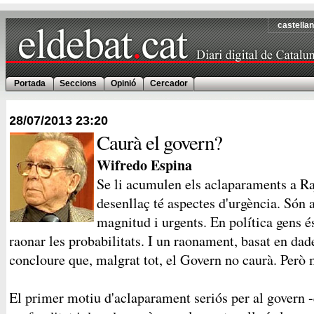
castella
Portada
Seccions
Opinió
Cercador
28/07/2013
23:20
Caurà el govern?
Wifredo Espina
Se li acumulen els aclaparaments a Raj
desenllaç té aspectes d'urgència. Són
magnitud i urgents. En política gens é
raonar les probabilitats. I un raonament, basat en da
concloure que, malgrat tot, el Govern no caurà. Però m
El primer motiu d'aclaparament seriós per al govern -