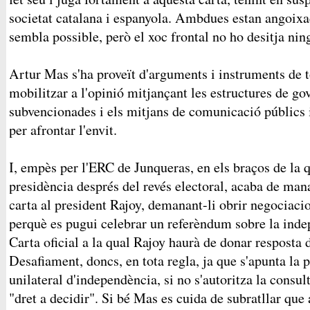
societat catalana i espanyola. Ambdues estan angoixa
sembla possible, però el xoc frontal no ho desitja n
Artur Mas s'ha proveït d'arguments i instruments de 
mobilitzar a l'opinió mitjançant les estructures de gov
subvencionades i els mitjans de comunicació públics i 
per afrontar l'envit.
I, empès per l'ERC de Junqueras, en els braços de la qu
presidència després del revés electoral, acaba de ma
carta al president Rajoy, demanant-li obrir negociaci
perquè es pugui celebrar un referèndum sobre la ind
Carta oficial a la qual Rajoy haurà de donar resposta
Desafiament, doncs, en tota regla, ja que s'apunta la p
unilateral d'independència, si no s'autoritza la consul
"dret a decidir". Si bé Mas es cuida de subratllar que