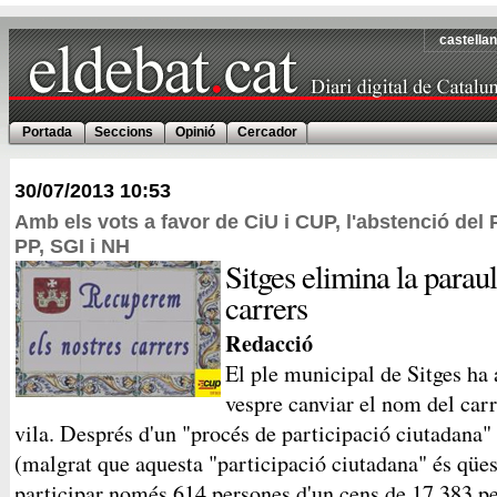
castella
Portada
Seccions
Opinió
Cercador
30/07/2013
10:53
Amb els vots a favor de CiU i CUP, l'abstenció del 
PP, SGI i NH
Sitges elimina la parau
carrers
Redacció
El ple municipal de Sitges ha 
vespre canviar el nom del carr
vila. Després d'un "procés de participació ciutadana"
(malgrat que aquesta "participació ciutadana" és qüe
participar només 614 persones d'un cens de 17.383 pe