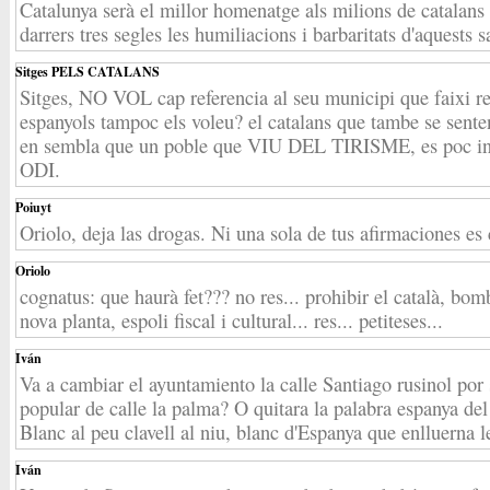
Catalunya serà el millor homenatge als milions de catalans q
darrers tres segles les humiliacions i barbaritats d'aquests s
Sitges PELS CATALANS
Sitges, NO VOL cap referencia al seu municipi que faixi ref
espanyols tampoc els voleu? el catalans que tambe se sente
en sembla que un poble que VIU DEL TIRISME, es poc i
ODI.
Poiuyt
Oriolo, deja las drogas. Ni una sola de tus afirmaciones es 
Oriolo
cognatus: que haurà fet??? no res... prohibir el català, bom
nova planta, espoli fiscal i cultural... res... petiteses...
Iván
Va a cambiar el ayuntamiento la calle Santiago rusinol por
popular de calle la palma? O quitara la palabra espanya de
Blanc al peu clavell al niu, blanc d'Espanya que enlluerna le
Iván