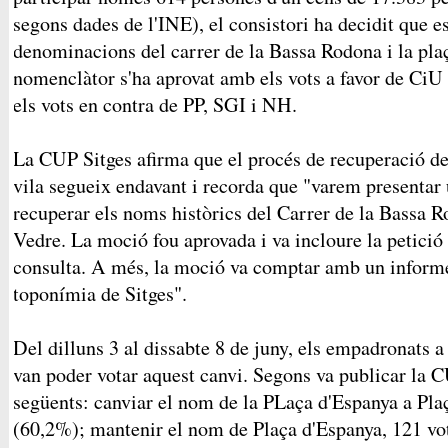
segons dades de l'INE), el consistori ha decidit que e
denominacions del carrer de la Bassa Rodona i la plaç
nomenclàtor s'ha aprovat amb els vots a favor de CiU 
els vots en contra de PP, SGI i NH.
La CUP Sitges afirma que el procés de recuperació de
vila segueix endavant i recorda que "varem presenta
recuperar els noms històrics del Carrer de la Bassa R
Vedre. La moció fou aprovada i va incloure la petició
consulta. A més, la moció va comptar amb un informe
toponímia de Sitges".
Del dilluns 3 al dissabte 8 de juny, els empadronats 
van poder votar aquest canvi. Segons va publicar la CU
següents: canviar el nom de la PLaça d'Espanya a Pla
(60,2%); mantenir el nom de Plaça d'Espanya, 121 vo