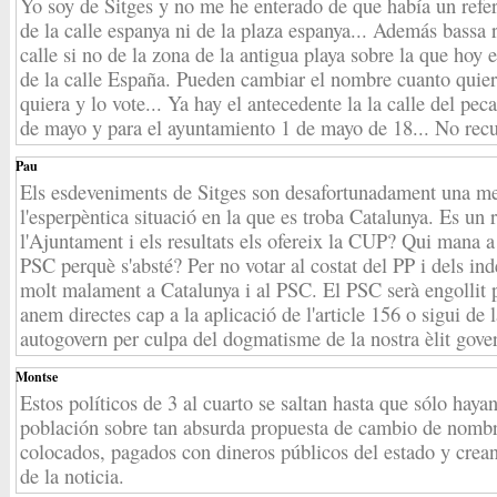
Yo soy de Sitges y no me he enterado de que había un ref
de la calle espanya ni de la plaza espanya... Además bassa
calle si no de la zona de la antigua playa sobre la que hoy 
de la calle España. Pueden cambiar el nombre cuanto quier
quiera y lo vote... Ya hay el antecedente la la calle del p
de mayo y para el ayuntamiento 1 de mayo de 18... No recu
Pau
Els esdeveniments de Sitges son desafortunadament una me
l'esperpèntica situació en la que es troba Catalunya. Es un
l'Ajuntament i els resultats els ofereix la CUP? Qui mana 
PSC perquè s'absté? Per no votar al costat del PP i dels 
molt malament a Catalunya i al PSC. El PSC serà engollit p
anem directes cap a la aplicació de l'article 156 o sigui de 
autogovern per culpa del dogmatisme de la nostra èlit gove
Montse
Estos políticos de 3 al cuarto se saltan hasta que sólo hay
población sobre tan absurda propuesta de cambio de nombre.
colocados, pagados con dineros públicos del estado y cre
de la noticia.